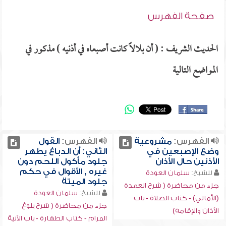
صفحة الفهرس
الحديث الشريف : ( أن بلالاً كانت أصبعاه في أذنيه ) مذكور في
المواضع التالية
الفهرس:
مشروعية
الفهرس:
القول
وضع الإصبعين في
الثاني: أن الدباغ يطهر
الأذنين حال الأذان
جلود مأكول اللحم دون
غيره , الأقوال في حكم
للشيخ:
سلمان العودة
جلود الميتة
جزء من محاضرة ( شرح العمدة
للشيخ:
سلمان العودة
(الأمالي) - كتاب الصلاة - باب
جزء من محاضرة ( شرح بلوغ
الأذان والإقامة)
المرام - كتاب الطهارة - باب الآنية