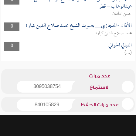
0
عبدالوهاب – قطر
حسن خلفان
الأذان -الحجازي__ بصوت الشيخ محمد صلاح الدين كبارة
0
محمد صلاح الدين كبارة
الليالي الخوالي
0
(...)
عدد مرات
3095038754
الاستماع
عدد مرات الحفظ
840105829