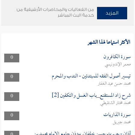
من الفعاليات والمحاضرات الأرشيفية من
المزيد
خدمة البث المباشر
الأكثر استماعا لهذا الشهر
سورة الكافرون
0
معمر الإندونيسي
تيسير أصول الفقه للمبتدئين - الندب والمحرم
0
محمد حسن عبد الغفار
شرح زاد المستقنع_باب الغسل والتكفين [2]
0
محمد مختار الشنقيطي
سورة الذاريات
0
محمد جبريل
أذان - بصوت حسن خلفان. مؤذن جامع الإمام محمد بن