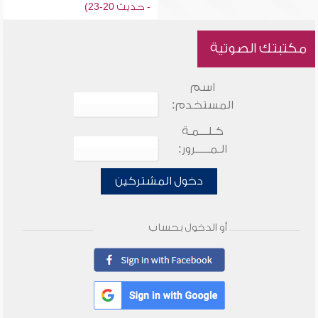
- حديث 20-23)
مكتبتك الصوتية
اسم
المستخدم:
كـلـــمـة
الـمـــــرور:
دخول المشتركين
أو الدخول بحساب