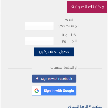
مكتبتك الصوتية
اسم
المستخدم:
كـلـــمـة
الـمـــــرور:
دخول المشتركين
أو الدخول بحساب
استرجاع الرمز السري