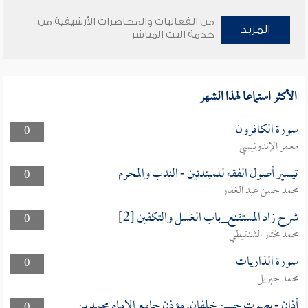
من الفعاليات والمحاضرات الأرشيفية من
المزيد
خدمة البث المباشر
الأكثر استماعا لهذا الشهر
سورة الكافرون
0
معمر الإندونيسي
تيسير أصول الفقه للمبتدئين - الندب والمحرم
0
محمد حسن عبد الغفار
شرح زاد المستقنع_باب الغسل والتكفين [2]
0
محمد مختار الشنقيطي
سورة الذاريات
0
محمد جبريل
أذان - بصوت حسن خلفان. مؤذن جامع الإمام محمد بن