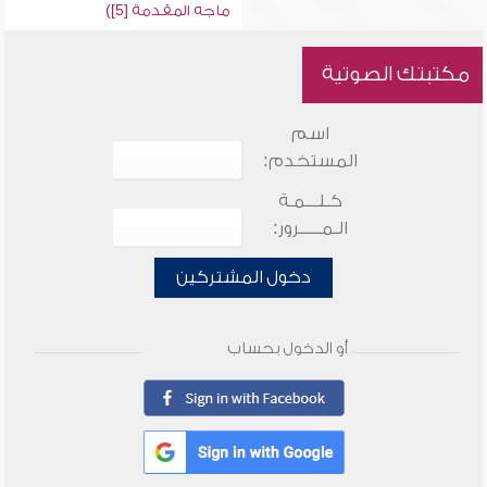
ماجه المقدمة [5])
مكتبتك الصوتية
اسم
المستخدم:
كـلـــمـة
الـمـــــرور:
دخول المشتركين
أو الدخول بحساب