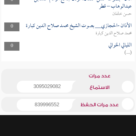
0
عبدالوهاب – قطر
حسن خلفان
الأذان -الحجازي__ بصوت الشيخ محمد صلاح الدين كبارة
0
محمد صلاح الدين كبارة
الليالي الخوالي
0
(...)
عدد مرات
3095029082
الاستماع
عدد مرات الحفظ
839996552