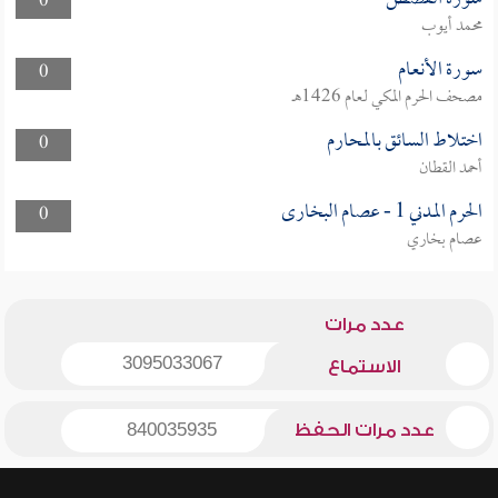
0
محمد أيوب
سورة الأنعام
0
مصحف الحرم المكي لعام 1426هـ
اختلاط السائق بالمحارم
0
أحمد القطان
الحرم المدني 1 - عصام البخارى
0
عصام بخاري
عدد مرات
3095033067
الاستماع
عدد مرات الحفظ
840035935