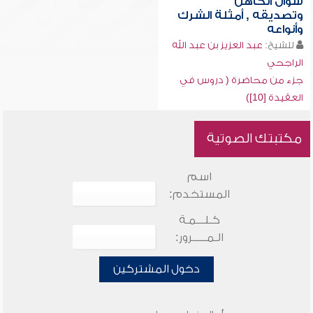
سؤال الكاهن
وتصديقه , أمثلة الشرك
وأنواعه
للشيخ:
عبد العزيز بن عبد الله
الراجحي
جزء من محاضرة ( دروس في
العقيدة [10])
مكتبتك الصوتية
اسم
المستخدم:
كـلـــمـة
الـمـــــرور:
دخول المشتركين