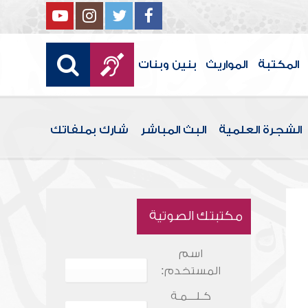
المكتبة
المواريث
بنين وبنات
الشجرة العلمية
البث المباشر
شارك بملفاتك
مكتبتك الصوتية
اسم
المستخدم:
كـلـــمـة