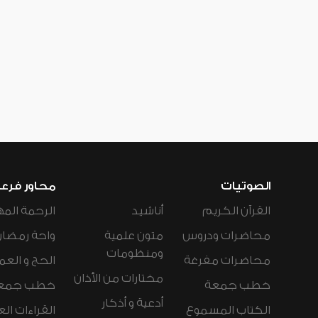
الصوتيات
محاور فرع
القرآن الكريم
أناشيد
الرحمة المه
محاضرات ودروس
متون علمية
واحة رمضان
ومنظومات
محاضرات مفرغة
الحج و العم
مختارات من الأذان
خطب جمعة
خطب جمع
أدعية و أذكار
الكتاب المسموع
القراءات ال