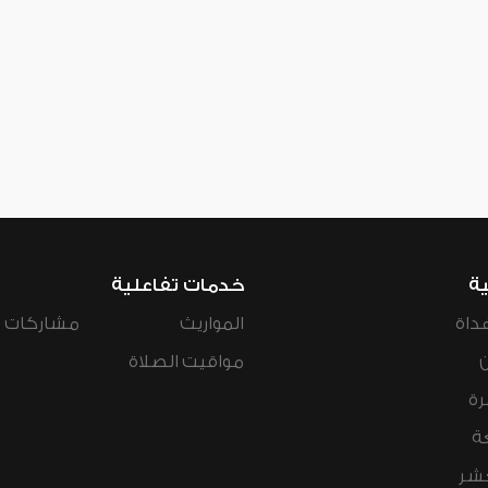
ية
خدمات تفاعلية
داة
المواريث
مشاركات ال
مواقيت الصلاة
رة
ة
عشر