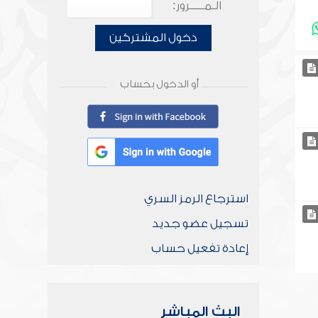
الـمـــــرور:
دخول المشتركين
أو الدخول بحساب
استرجاع الرمز السري
تسجيل عضو جديد
إعادة تفعيل حساب
البث المباشر