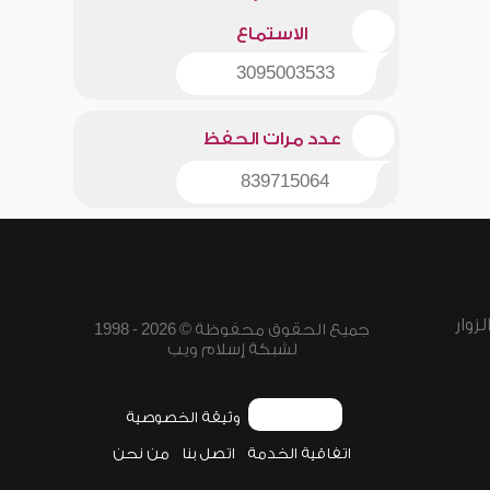
الاستماع
3095003533
عدد مرات الحفظ
839715064
زوار
جميع الحقوق محفوظة © 2026 - 1998
لشبكة إسلام ويب
وثيقة الخصوصية
اتفاقية الخدمة
اتصل بنا
من نحن