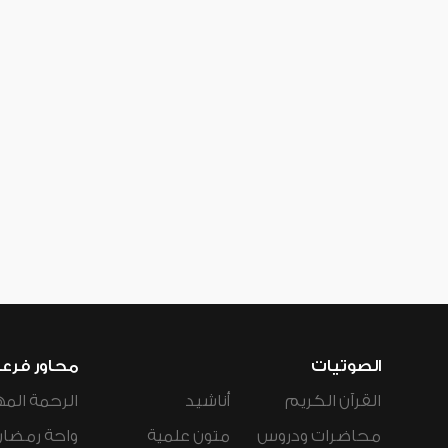
الصوتيات
محاور فرع
القرآن الكريم
أناشيد
الرحمة المه
محاضرات ودروس
متون علمية
واحة رمضان