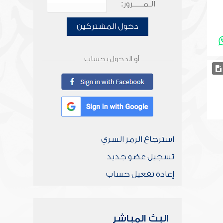
الـمـــــرور:
دخول المشتركين
أو الدخول بحساب
استرجاع الرمز السري
تسجيل عضو جديد
إعادة تفعيل حساب
البث المباشر