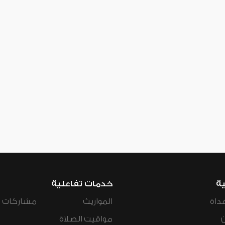
ية
خدمات تفاعلية
داة
المواريث
مشاركات ال
مواقيت الصلاة