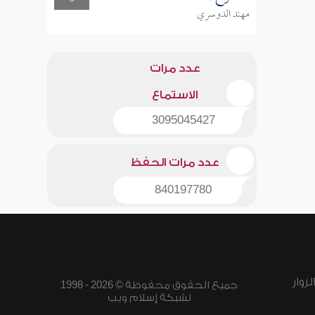
مهند الدوسري
عدد مرات
الاستماع
3095045427
عدد مرات الحفظ
840197780
زوار
جميع الحقوق محفوظة © 2026 - 1998
لشبكة إسلام ويب