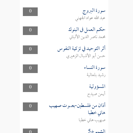
سورة البروج
0
عبد الله عواد الجهني
حكم العمل فى البنوك
0
محمد ناصر الدين الألباني
أثر التوحيد في تزكية النفوس
0
حسن أبو الأشبال الزهيري
سورة النساء
0
رشيد بلعالية
المسؤولية
0
أيمن صيدح
أذان من فلسطين-بصوت صهيب
0
هاني خطبا
صهيب هاني خطبا
الشموخ5
0