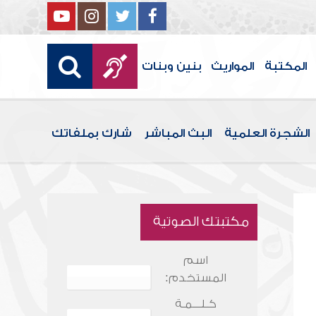
المكتبة
المواريث
بنين وبنات
الشجرة العلمية
البث المباشر
شارك بملفاتك
مكتبتك الصوتية
اسم
المستخدم:
كـلـــمـة