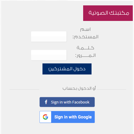
مكتبتك الصوتية
اسم
المستخدم:
كـلـــمـة
الـمـــــرور:
دخول المشتركين
أو الدخول بحساب