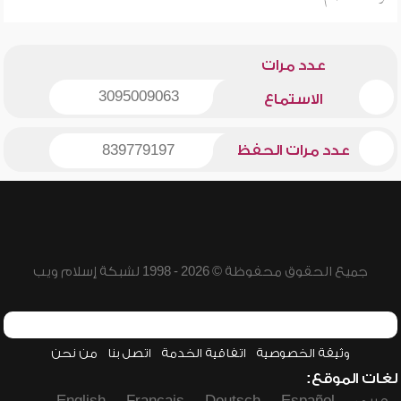
عدد مرات
3095009063
الاستماع
عدد مرات الحفظ
839779197
جميع الحقوق محفوظة © 2026 - 1998 لشبكة إسلام ويب
وثيقة الخصوصية
اتفاقية الخدمة
اتصل بنا
من نحن
لغات الموقع: