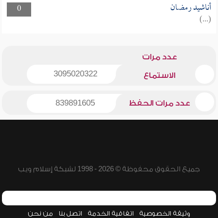
أناشيد رمضان
0
(...)
عدد مرات
3095020322
الاستماع
عدد مرات الحفظ
839891605
جميع الحقوق محفوظة © 2026 - 1998 لشبكة إسلام ويب
وثيقة الخصوصية
اتفاقية الخدمة
اتصل بنا
من نحن