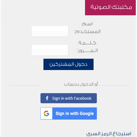
مكتبتك الصوتية
اسم
المستخدم:
كـلـــمـة
الـمـــــرور:
دخول المشتركين
أو الدخول بحساب
استرجاع الرمز السري