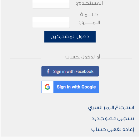
المستخدم:
كـلـــمـة
الـمـــــرور:
دخول المشتركين
أو الدخول بحساب
استرجاع الرمز السري
تسجيل عضو جديد
إعادة تفعيل حساب