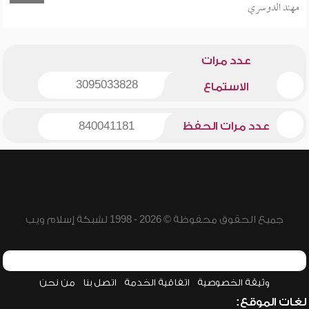
مهند الدوسري
عدد مرات
3095033828
الاستماع
عدد مرات الحفظ
840041181
جميع الحقوق محفوظة © 2026 - 1998 لشبكة إسلام ويب
وثيقة الخصوصية
اتفاقية الخدمة
اتصل بنا
من نحن
لغات الموقع: