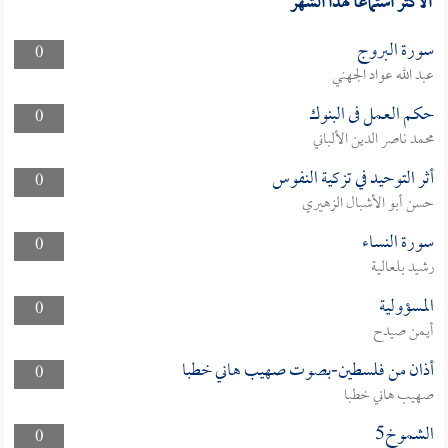
الأكثر استماعا لهذا الشهر
سورة البروج
0
عبد الله عواد الجهني
حكم العمل فى البنوك
0
محمد ناصر الدين الألباني
أثر التوحيد في تزكية النفوس
0
حسن أبو الأشبال الزهيري
سورة النساء
0
رشيد بلعالية
المسؤولية
0
أيمن صيدح
أذان من فلسطين-بصوت صهيب هاني خطبا
0
صهيب هاني خطبا
الشموخ5
0