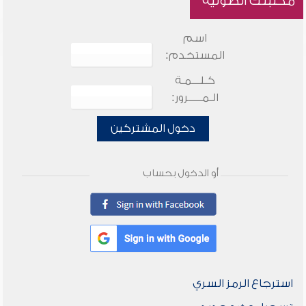
مكتبتك الصوتية
اسم
المستخدم:
كـلـــمـة
الـمـــــرور:
دخول المشتركين
أو الدخول بحساب
استرجاع الرمز السري