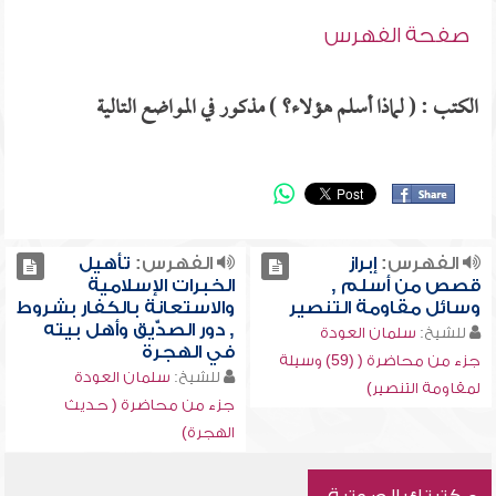
صفحة الفهرس
الكتب : ( لماذا أسلم هؤلاء؟ ) مذكور في المواضع التالية
الفهرس:
إبراز
الفهرس:
تأهيل
قصص من أسلم ,
الخبرات الإسلامية
وسائل مقاومة التنصير
والاستعانة بالكفار بشروط
, دور الصدِّّيق وأهل بيته
للشيخ:
سلمان العودة
في الهجرة
جزء من محاضرة ( (59) وسيلة
للشيخ:
سلمان العودة
لمقاومة التنصير)
جزء من محاضرة ( حديث
الهجرة)