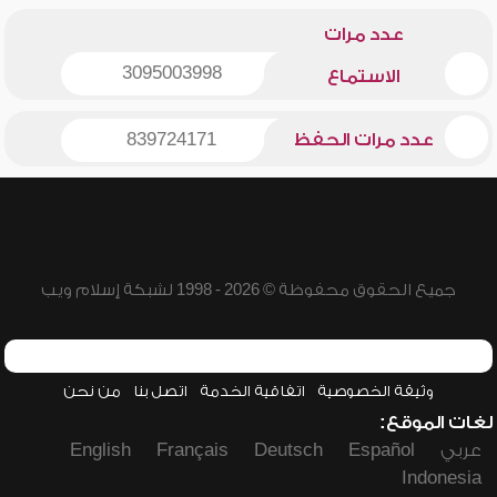
عدد مرات
3095003998
الاستماع
عدد مرات الحفظ
839724171
جميع الحقوق محفوظة © 2026 - 1998 لشبكة إسلام ويب
وثيقة الخصوصية
اتفاقية الخدمة
اتصل بنا
من نحن
لغات الموقع:
عربي
Español
Deutsch
Français
English
Indonesia