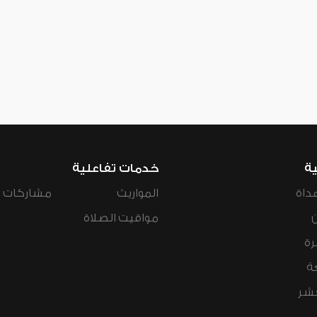
ية
خدمات تفاعلية
داة
المواريث
مشاركات ال
مواقيت الصلاة
رة
ة
عشر