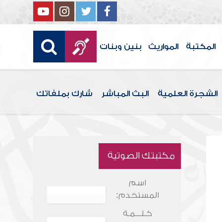
المكتبة
المواريث
بنين وبنات
الشجرة العلمية
البث المباشر
شارك بملفاتك
مكتبتك الصوتية
اسم
المستخدم:
كـلـــمـة