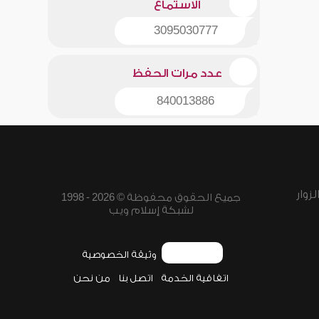
الاستماع
3095030777
عدد مرات الحفظ
840013886
زوار
جميع الحقوق محفوظة © 2026 - 1998
لشبكة إسلام ويب
وثيقة الخصوصية
اتفاقية الخدمة
اتصل بنا
من نحن