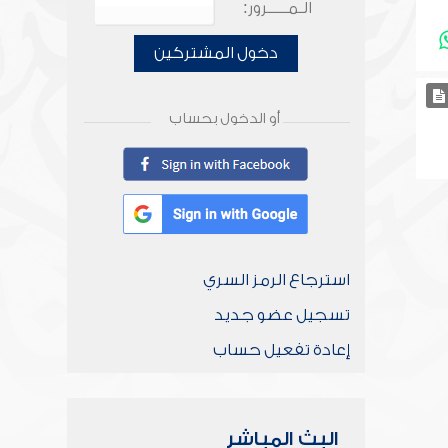
الـمـــــرور:
دخول المشتركين
أو الدخول بحساب
استرجاع الرمز السري
تسجيل عضو جديد
إعادة تفعيل حساب
البث المباشر