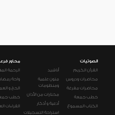
الصوتيات
محاور فرع
القرآن الكريم
أناشيد
الرحمة المه
محاضرات ودروس
متون علمية
واحة رمضان
ومنظومات
محاضرات مفرغة
الحج و العم
مختارات من الأذان
خطب جمعة
خطب جمع
أدعية و أذكار
الكتاب المسموع
القراءات ال
استراحة التسجيلات