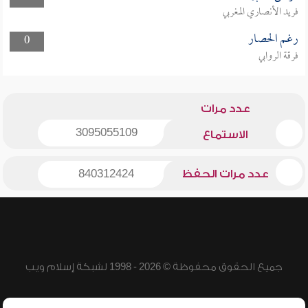
فريد الأنصاري المغربي
رغم الحصار
0
فرقة الروابي
عدد مرات
3095055109
الاستماع
عدد مرات الحفظ
840312424
جميع الحقوق محفوظة © 2026 - 1998 لشبكة إسلام ويب