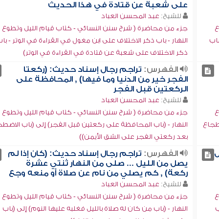
على شعبة عن قتادة في هذا الحديث
للشيخ:
عبد المحسن العباد
ع
جزء من محاضرة ( شرح سنن النسائي - كتاب قيام الليل وتطوع
باب
النهار - باب ذكر الاختلاف على ابن مغول في القراءة في الوتر - با
ذكر الاختلاف على شعبة عن قتادة في القراءة في الوتر)
الفهرس:
تراجم رجال إسناد حديث: (ركعتا
الفجر خير من الدنيا وما فيها) , المحافظة على
الركعتين قبل الفجر
للشيخ:
عبد المحسن العباد
ع
جزء من محاضرة ( شرح سنن النسائي - كتاب قيام الليل وتطوع
ضطجاع
النهار - (باب المحافظة على ركعتين قبل الفجر) إلى (باب الاضط
بعد ركعتي الفجر على الشق الأيمن))
ل
الفهرس:
تراجم رجال إسناد حديث: (كان إذا لم
يصل من الليل ... صلى من النهار ثنتي عشرة
ركعة) , كم يصلي من نام عن صلاة أو منعه وجع
للشيخ:
عبد المحسن العباد
ع
جزء من محاضرة ( شرح سنن النسائي - كتاب قيام الليل وتطوع
ب
النهار - (باب من كان له صلاة بالليل فغلبه عليها النوم) إلى (باب