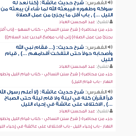
الفهرس:
شرح حديث عائشة: (كنا نعد له
سواكه وطهوره فيبعثه الله لما شاء أن يبعثه من
الليل ...) , باب أقل ما يجزئ من عمل الصلاة
للشيخ:
عبد المحسن العباد
جزء من محاضرة ( شرح سنن النسائي - كتاب السهو - (باب أقل
يجزئ من عمل الصلاة) إلى (باب موضع اليدين عند السلام))
الفهرس:
شرح حديث: (... فقام نبي الله
وأصحابه حولاً حتى انتفخت أقدامهم ...) , قيام
الليل
للشيخ:
عبد المحسن العباد
جزء من محاضرة ( شرح سنن النسائي - كتاب قيام الليل وتطو
النهار - باب قيام الليل)
الفهرس:
شرح حديث عائشة: (لا أعلم رسول الله
قرأ القرآن كله في ليلة ولا قام ليلة حتى الصباح
...) , الاختلاف على عائشة في إحياء الليل
للشيخ:
عبد المحسن العباد
جزء من محاضرة ( شرح سنن النسائي - كتاب قيام الليل وتطو
النهار - باب إحياء الليل - باب الاختلاف على عائشة في إحياء اللي