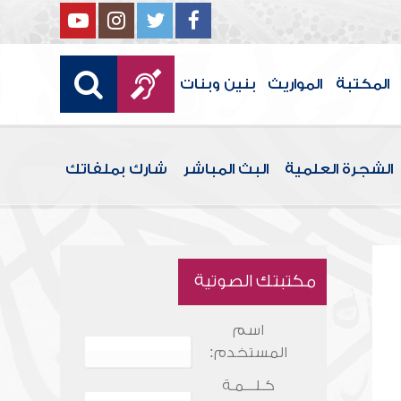
المكتبة
المواريث
بنين وبنات
الشجرة العلمية
البث المباشر
شارك بملفاتك
مكتبتك الصوتية
اسم
المستخدم:
كـلـــمـة