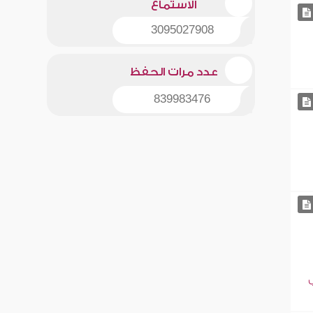
الاستماع
3095027908
عدد مرات الحفظ
839983476
ب