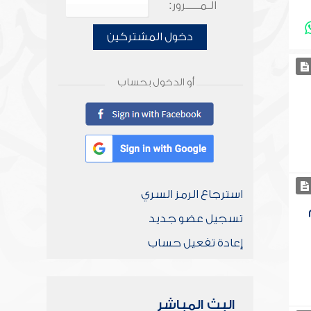
الـمـــــرور:
دخول المشتركين
أو الدخول بحساب
استرجاع الرمز السري
تسجيل عضو جديد
إعادة تفعيل حساب
البث المباشر