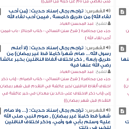
متى يقضي من نام عن حزبه من الليل))
الفهرس:
تراجم رجال إسناد حديث: (من أحب
لقاء الله) من طريق خامسة , فيمن أحب لقاء الله
للشيخ:
عبد المحسن العباد
ن
جزء من محاضرة ( شرح سنن النسائي - كتاب الجنائز - باب فيمن
أحب لقاء الله )
الفهرس:
تراجم رجال إسناد حديث: (لا أعلم
رسول الله... صام شهراً كاملاً قط غير رمضان) من
نها
طريق رابعة , ذكر اختلاف ألفاظ الناقلين بخبر عائشة
رضي الله عنها فيه
للشيخ:
عبد المحسن العباد
ر
جزء من محاضرة ( شرح سنن النسائي - كتاب الصيام - (باب ذكر
ن)
اختلاف ألفاظ الناقلين لخبر عائشة في التقدم قبل شهر رمضان)
إلى (باب ذكر الاختلاف على خالد بن معدان في خبر عائشة في
التقدم قبل شهر رمضان))
الفهرس:
تراجم رجال إسناد حديث: (... ولا صام
شهراً قط كاملاً غير رمضان) , صوم النبي صلى الله
ك
عليه وسلم بأبي هو وأمي، وذكر اختلاف الناقلين
للخبر في ذلك