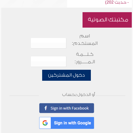
- حديث 202)
مكتبتك الصوتية
اسم
المستخدم:
كـلـــمـة
الـمـــــرور:
دخول المشتركين
أو الدخول بحساب