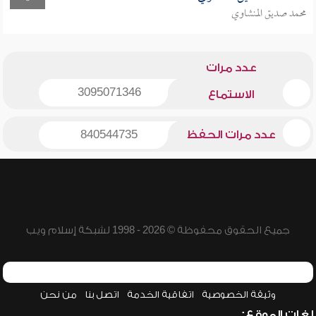
محمد صديق المنشاوي
عدد مرات
3095071346
الاستماع
عدد مرات الحفظ
840544735
جميع الحقوق محفوظة © 2026 - 1998 لشبكة إسلام ويب
وثيقة الخصوصية
اتفاقية الخدمة
اتصل بنا
من نحن
لغات الموقع: