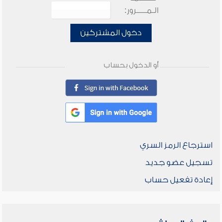
الـمـــــرور:
دخول المشتركين
أو الدخول بحساب
استرجاع الرمز السري
تسجيل عضو جديد
إعادة تفعيل حساب