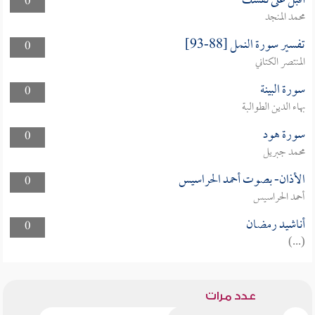
أقبل على نفسك
0
محمد المنجد
تفسير سورة النمل [88-93]
0
المنتصر الكتاني
سورة البينة
0
بهاء الدين الطوالبة
سورة هود
0
محمد جبريل
الأذان- بصوت أحمد الحراسيس
0
أحمد الحراسيس
أناشيد رمضان
0
(...)
عدد مرات