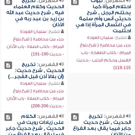
الفهرس:
ثبوت
الفهرس:
تخريج
احتلام المرأة كما
الحديث وكلام العلماء
يحتلم الرجل , شرح
فيه , شرح حديث عبد الله
حديثي أنس وأم سلمة
بن زيد بن عبد ربه في
في اغتسال المرأة إذا هي
الأذان
احتلمت
للشيخ:
سلمان العودة
للشيخ:
سلمان العودة
جزء من محاضرة ( شرح بلوغ
جزء من محاضرة ( شرح بلوغ
المرام - كتاب الصلاة - باب الأذان
المرام - كتاب الطهارة - باب
- حديث 190-191)
الغسل وحكم الجنب - حديث
الفهرس:
تخريج
115-119)
الحديث , شرح حديث:
(أن بلالاً أذن قبل الفجر...)
للشيخ:
سلمان العودة
جزء من محاضرة ( شرح بلوغ
المرام - كتاب الصلاة - باب الأذان
- حديث 206-208)
الفهرس:
تخريج
الفهرس:
الكلام
الحديث , شرح حديث
على زيادات رويت في
جابر فيما يقال بعد الفراغ
الحديث , شرح حديث جابر
من الأذان
فيما يقال بعد الفراغ من