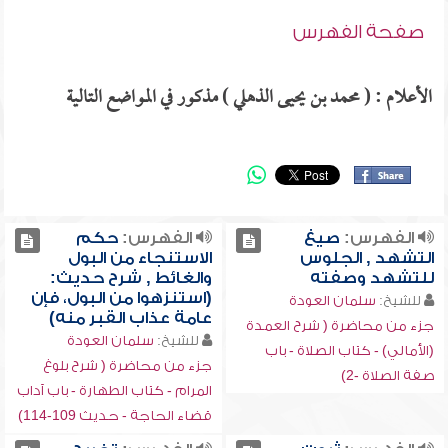
صفحة الفهرس
الأعلام : ( محمد بن يحيى الذهلي ) مذكور في المواضع التالية
الفهرس:
صيغ
الفهرس:
حكم
التشهد , الجلوس
الاستنجاء من البول
للتشهد وصفته
والغائط , شرح حديث:
(استنزهوا من البول، فإن
للشيخ:
سلمان العودة
عامة عذاب القبر منه)
جزء من محاضرة ( شرح العمدة
للشيخ:
سلمان العودة
(الأمالي) - كتاب الصلاة - باب
جزء من محاضرة ( شرح بلوغ
صفة الصلاة -2)
المرام - كتاب الطهارة - باب آداب
قضاء الحاجة - حديث 109-114)