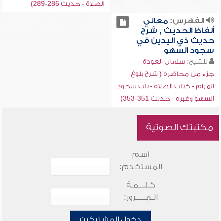
الصلاة - حديث 286-289)
الفهرس:
معاني
ألفاظ الحديث , شرح
حديث ذي اليدين في
سجود السهو
للشيخ:
سلمان العودة
جزء من محاضرة ( شرح بلوغ
المرام - كتاب الصلاة - باب سجود
السهو وغيره - حديث 351-353)
مكتبتك الصوتية
اسم
المستخدم:
كـلـــمـة
الـمـــــرور:
دخول المشتركين