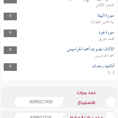
المنتصر الكتاني
سورة البينة
0
بهاء الدين الطوالبة
سورة هود
0
محمد جبريل
الأذان- بصوت أحمد الحراسيس
0
أحمد الحراسيس
أناشيد رمضان
0
(...)
عدد مرات
3095027430
الاستماع
عدد مرات الحفظ
839977228