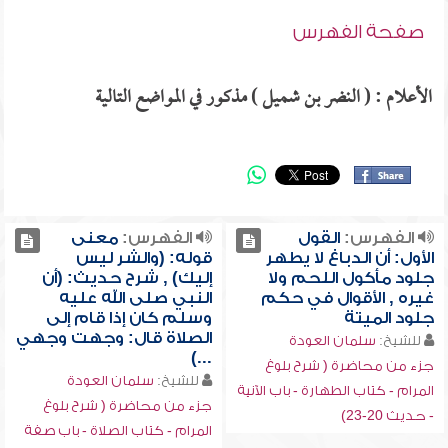
صفحة الفهرس
الأعلام : ( النضر بن شميل ) مذكور في المواضع التالية
الفهرس:
القول
الفهرس:
معنى
الأول: أن الدباغ لا يطهر
قوله: (والشر ليس
جلود مأكول اللحم ولا
إليك) , شرح حديث: (أن
غيره , الأقوال في حكم
النبي صلى الله عليه
جلود الميتة
وسلم كان إذا قام إلى
الصلاة قال: وجهت وجهي
للشيخ:
سلمان العودة
...)
جزء من محاضرة ( شرح بلوغ
للشيخ:
سلمان العودة
المرام - كتاب الطهارة - باب الآنية
جزء من محاضرة ( شرح بلوغ
- حديث 20-23)
المرام - كتاب الصلاة - باب صفة