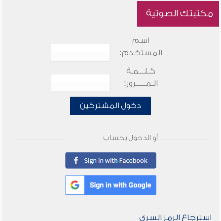
مكتبتك الصوتية
اسم
المستخدم:
كـلـــمـة
الـمـــــرور:
دخول المشتركين
أو الدخول بحساب
استرجاع الرمز السري