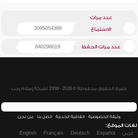
عدد مرات
3095054389
الاستماع
عدد مرات الحفظ
840296019
جميع الحقوق محفوظة © 2026 - 1998 لشبكة إسلام ويب
وثيقة الخصوصية
اتفاقية الخدمة
اتصل بنا
من نحن
لغات الموقع:
عربي
Español
Deutsch
Français
English