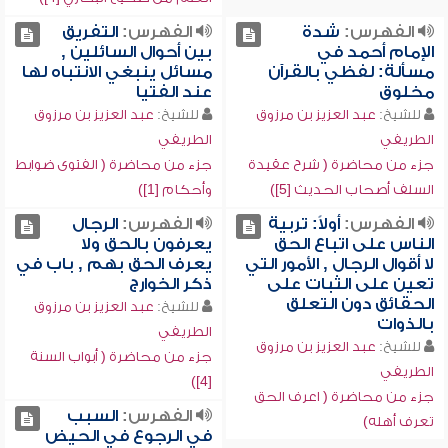
الفهرس:
شدة
الفهرس:
التفريق
الإمام أحمد في
بين أحوال السائلين ,
مسألة: لفظي بالقرآن
مسائل ينبغي الانتباه لها
مخلوق
عند الفتيا
للشيخ:
عبد العزيز بن مرزوق
للشيخ:
عبد العزيز بن مرزوق
الطريفي
الطريفي
جزء من محاضرة ( شرح عقيدة
جزء من محاضرة ( الفتوى ضوابط
السلف أصحاب الحديث [5])
وأحكام [1])
الفهرس:
أولاً: تربية
الفهرس:
الرجال
الناس على اتباع الحق
يعرفون بالحق ولا
لا أقوال الرجال , الأمور التي
يعرف الحق بهم , باب في
تعين على الثبات على
ذكر الخوارج
الحقائق دون التعلق
للشيخ:
عبد العزيز بن مرزوق
بالذوات
الطريفي
للشيخ:
عبد العزيز بن مرزوق
جزء من محاضرة ( أبواب السنة
الطريفي
[4])
جزء من محاضرة ( اعرف الحق
الفهرس:
السبب
تعرف أهله)
في الرجوع في الحيض