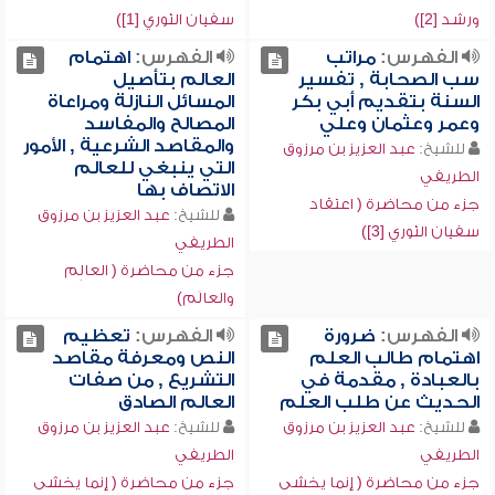
ورشد [2])
سفيان الثوري [1])
الفهرس:
مراتب
الفهرس:
اهتمام
سب الصحابة , تفسير
العالم بتأصيل
السنة بتقديم أبي بكر
المسائل النازلة ومراعاة
وعمر وعثمان وعلي
المصالح والمفاسد
والمقاصد الشرعية , الأمور
للشيخ:
عبد العزيز بن مرزوق
التي ينبغي للعالم
الطريفي
الاتصاف بها
جزء من محاضرة ( اعتقاد
للشيخ:
عبد العزيز بن مرزوق
سفيان الثوري [3])
الطريفي
جزء من محاضرة ( العالِم
والعالَم)
الفهرس:
ضرورة
الفهرس:
تعظيم
اهتمام طالب العلم
النص ومعرفة مقاصد
بالعبادة , مقدمة في
التشريع , من صفات
الحديث عن طلب العلم
العالم الصادق
للشيخ:
عبد العزيز بن مرزوق
للشيخ:
عبد العزيز بن مرزوق
الطريفي
الطريفي
جزء من محاضرة ( إنما يخشى
جزء من محاضرة ( إنما يخشى