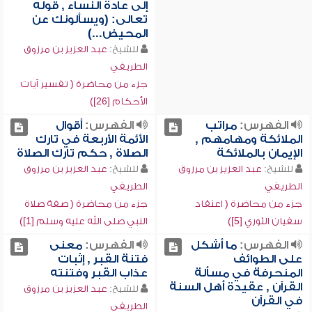
إلى عادة النساء , قوله
تعالى: (ويسألونك عن
المحيض...)
للشيخ:
عبد العزيز بن مرزوق
الطريفي
جزء من محاضرة ( تفسير آيات
الأحكام [26])
الفهرس:
مراتب
الفهرس:
أقوال
الملائكة ومهامهم ,
الأئمة الأربعة في تارك
الإيمان بالملائكة
الصلاة , حكم تارك الصلاة
للشيخ:
عبد العزيز بن مرزوق
للشيخ:
عبد العزيز بن مرزوق
الطريفي
الطريفي
جزء من محاضرة ( اعتقاد
جزء من محاضرة ( صفة صلاة
سفيان الثوري [5])
النبي صلى الله عليه وسلم [1])
الفهرس:
ما أشكل
الفهرس:
معنى
على الطوائف
فتنة القبر , إثبات
المنحرفة في مسألة
عذاب القبر وفتنته
القرآن , عقيدة أهل السنة
للشيخ:
عبد العزيز بن مرزوق
في القرآن
الطريفي