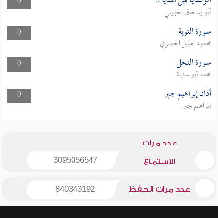
الوصايا قبل المنايا 3
0
أبو إسحاق الحويني
سورة التوبة
0
محمود خليل الحصري
سورة النحل
0
محمد أبو سنينة
أذان إبراهيم جبر
0
إبراهيم جبر
عدد مرات
3095056547
الاستماع
عدد مرات الحفظ
840343192