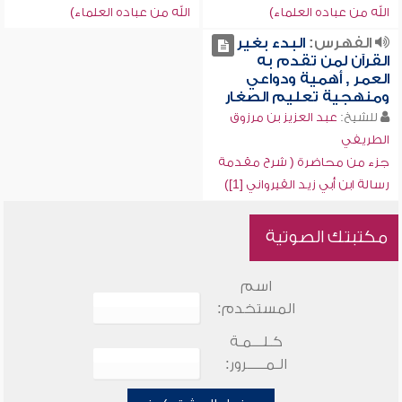
الله من عباده العلماء)
الله من عباده العلماء)
الفهرس:
البدء بغير
القرآن لمن تقدم به
العمر , أهمية ودواعي
ومنهجية تعليم الصغار
للشيخ:
عبد العزيز بن مرزوق
الطريفي
جزء من محاضرة ( شرح مقدمة
رسالة ابن أبي زيد القيرواني [1])
مكتبتك الصوتية
اسم
المستخدم:
كـلـــمـة
الـمـــــرور: