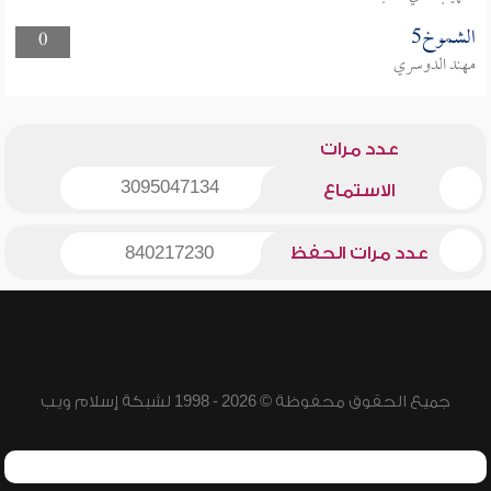
الشموخ5
0
مهند الدوسري
عدد مرات
3095047134
الاستماع
عدد مرات الحفظ
840217230
جميع الحقوق محفوظة © 2026 - 1998 لشبكة إسلام ويب