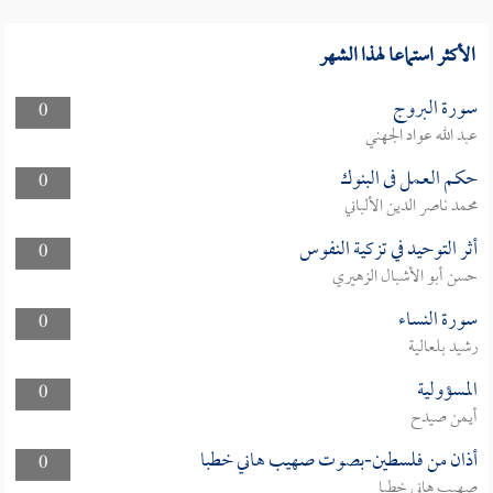
الأكثر استماعا لهذا الشهر
سورة البروج
0
عبد الله عواد الجهني
حكم العمل فى البنوك
0
محمد ناصر الدين الألباني
أثر التوحيد في تزكية النفوس
0
حسن أبو الأشبال الزهيري
سورة النساء
0
رشيد بلعالية
المسؤولية
0
أيمن صيدح
أذان من فلسطين-بصوت صهيب هاني خطبا
0
صهيب هاني خطبا