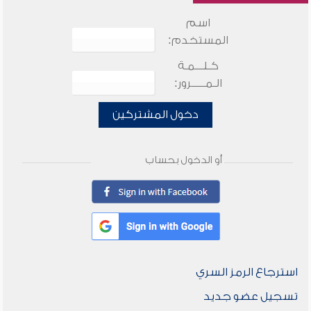
اسم
المستخدم:
كـلـــمـة
الـمـــــرور:
دخول المشتركين
أو الدخول بحساب
استرجاع الرمز السري
تسجيل عضو جديد