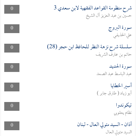
شرح منظومة القواعد الفقهية لابن سعدي 3
0
حسين بن عبد العزيز آل الشيخ
سورة البروج
0
علي الحذيفي
سلسلة شرح نزهة النظر للحافظ ابن حجر (28)
0
حاتم بن عارف الشريف
سورة الحديد
0
عبد الباسط عبد الصمد
أسير الخطايا
0
أبو زياد ( طارق جابر )
تيكوندوا
0
نظام يعقوبي
أذان - السيد متولي العال - لبنان
0
السيد متولي العال