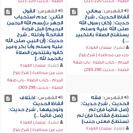
الصلاة - حديث 220-221)
الصلاة - حديث 220-221)
الفهرس:
معاني
الفهرس:
القول
ألفاظ الحديث , شرح
الثاني: عدم استحباب
حديث: (كان رسول الله
الجهر بـ(بسم الله الرحمن
صلى الله عليه وسلم
الرحيم) قبل قراءة
يستفتح الصلاة بالتكبير
الفاتحة وأدلته , شرح
...)
حديث: (أن النبي صلى الله
عليه وسلم وأبا بكر وعمر
للشيخ:
سلمان العودة
كانوا يفتتحون الصلاة
جزء من محاضرة ( شرح بلوغ
بالحمد لله..)
المرام - كتاب الصلاة - باب صفة
للشيخ:
سلمان العودة
الصلاة - حديث 290-293)
جزء من محاضرة ( شرح بلوغ
المرام - كتاب الصلاة - باب صفة
الصلاة - حديث 298-303)
الفهرس:
فقه
الفهرس:
اختلاف
الحديث , شرح حديث:
ألفاظ الحديث
(صل قائماً فإن لم
وتوجيهها , شرح حديث:
تستطع فقاعداً فإن لم
(صل قائماً ..)
تستطع فعلى جنب)
للشيخ:
سلمان العودة
للشيخ:
سلمان العودة
جزء من محاضرة ( شرح بلوغ