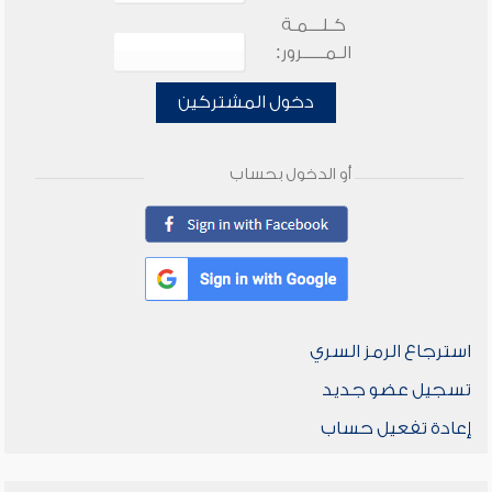
كـلـــمـة
الـمـــــرور:
دخول المشتركين
أو الدخول بحساب
استرجاع الرمز السري
تسجيل عضو جديد
إعادة تفعيل حساب