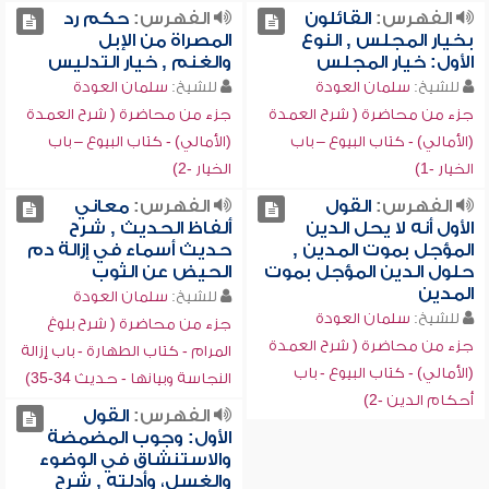
الفهرس:
القائلون
الفهرس:
حكم رد
بخيار المجلس , النوع
المصراة من الإبل
الأول: خيار المجلس
والغنم , خيار التدليس
للشيخ:
سلمان العودة
للشيخ:
سلمان العودة
جزء من محاضرة ( شرح العمدة
جزء من محاضرة ( شرح العمدة
(الأمالي) - كتاب البيوع – باب
(الأمالي) - كتاب البيوع – باب
الخيار -1)
الخيار -2)
الفهرس:
القول
الفهرس:
معاني
الأول أنه لا يحل الدين
ألفاظ الحديث , شرح
المؤجل بموت المدين ,
حديث أسماء في إزالة دم
حلول الدين المؤجل بموت
الحيض عن الثوب
المدين
للشيخ:
سلمان العودة
للشيخ:
سلمان العودة
جزء من محاضرة ( شرح بلوغ
جزء من محاضرة ( شرح العمدة
المرام - كتاب الطهارة - باب إزالة
(الأمالي) - كتاب البيوع - باب
النجاسة وبيانها - حديث 34-35)
أحكام الدين -2)
الفهرس:
القول
الأول: وجوب المضمضة
والاستنشاق في الوضوء
والغسل، وأدلته , شرح