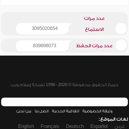
عدد مرات
3095020654
الاستماع
عدد مرات الحفظ
839898073
جميع الحقوق محفوظة © 2026 - 1998 لشبكة إسلام ويب
وثيقة الخصوصية
اتفاقية الخدمة
اتصل بنا
من نحن
لغات الموقع:
عربي
Español
Deutsch
Français
English