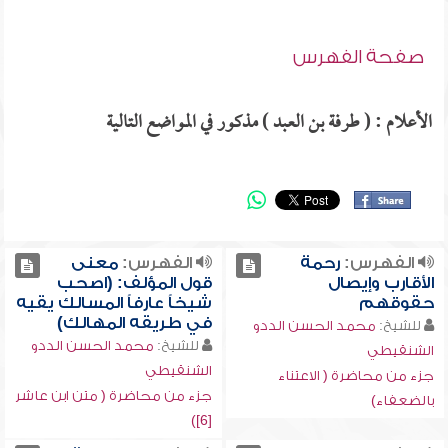
صفحة الفهرس
الأعلام : ( طرفة بن العبد ) مذكور في المواضع التالية
الفهرس:
رحمة
الفهرس:
معنى
الأقارب وإيصال
قول المؤلف: (اصحب
حقوقهم
شيخاً عارفاً المسالك يقيه
في طريقه المهالك)
للشيخ:
محمد الحسن الددو
للشيخ:
محمد الحسن الددو
الشنقيطي
الشنقيطي
جزء من محاضرة ( الاعتناء
جزء من محاضرة ( متن ابن عاشر
بالضعفاء)
[6])