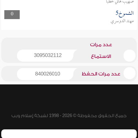
صهيب هاني خطبا
الشموخ5
0
مهند الدوسري
عدد مرات
3095032112
الاستماع
عدد مرات الحفظ
840026010
جميع الحقوق محفوظة © 2026 - 1998 لشبكة إسلام ويب