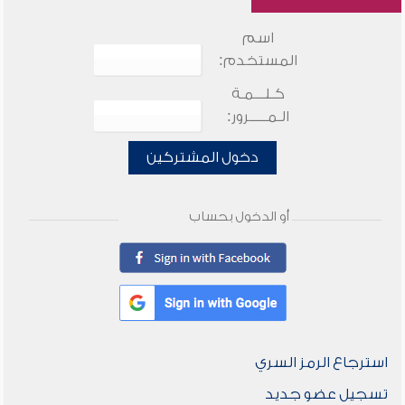
اسم
المستخدم:
كـلـــمـة
الـمـــــرور:
دخول المشتركين
أو الدخول بحساب
استرجاع الرمز السري
تسجيل عضو جديد