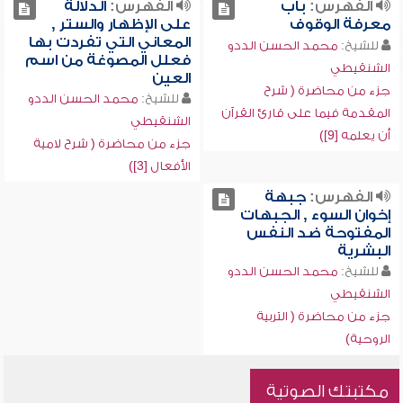
الفهرس:
باب
الفهرس:
الدلالة
معرفة الوقوف
على الإظهار والستر ,
المعاني التي تفردت بها
للشيخ:
محمد الحسن الددو
فعلل المصوغة من اسم
الشنقيطي
العين
جزء من محاضرة ( شرح
للشيخ:
محمد الحسن الددو
المقدمة فيما على قارئ القرآن
الشنقيطي
أن يعلمه [9])
جزء من محاضرة ( شرح لامية
الأفعال [3])
الفهرس:
جبهة
إخوان السوء , الجبهات
المفتوحة ضد النفس
البشرية
للشيخ:
محمد الحسن الددو
الشنقيطي
جزء من محاضرة ( التربية
الروحية)
مكتبتك الصوتية