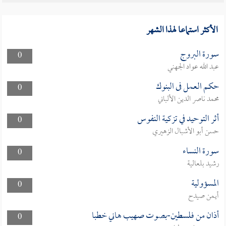
الأكثر استماعا لهذا الشهر
سورة البروج
0
عبد الله عواد الجهني
حكم العمل فى البنوك
0
محمد ناصر الدين الألباني
أثر التوحيد في تزكية النفوس
0
حسن أبو الأشبال الزهيري
سورة النساء
0
رشيد بلعالية
المسؤولية
0
أيمن صيدح
أذان من فلسطين-بصوت صهيب هاني خطبا
0