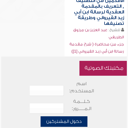
الأقدمين في التصنيف
, التعريف بالمقدمة
العقدية لرسالة ابن أبي
زيد القيرواني وطريقة
تصنيفها
للشيخ:
عبد العزيز بن مرزوق
الطريفي
جزء من محاضرة ( شرح مقدمة
رسالة ابن أبي زيد القيرواني [1])
مكتبتك الصوتية
اسم
المستخدم:
كـلـــمـة
الـمـــــرور:
دخول المشتركين