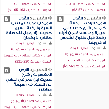
المرام - كتاب الطهارة - باب
المرام - كتاب الصلاة - باب
الوضوء - حديث 57-62)
المواقيت - حديث 163-165-د)
الفهرس:
القول
الفهرس:
القول
الأول: إدراكها بركعة
الأول: أن عورتها ما بين
كاملة , شرح حديث أبي
السرة والركبة , شرح
هريرة وعائشة فيمن أدرك
حديث: (لا يقبل الله صلاة
ركعة قبل طلوع الشمس
حائض إلا بخمار)
أو غروبها
للشيخ:
سلمان العودة
للشيخ:
سلمان العودة
جزء من محاضرة ( شرح بلوغ
جزء من محاضرة ( شرح بلوغ
المرام - كتاب الصلاة - باب شروط
المرام - كتاب الصلاة - باب
الصلاة - حديث 220-221)
المواقيت - حديث 172-174-أ)
الفهرس:
الأرض
المغصوبة , شرح
حديث ابن عمر في النهي
عن الصلاة في سبعة
مواطن
للشيخ:
سلمان العودة
جزء من محاضرة ( شرح بلوغ
المرام - كتاب الصلاة - باب شروط