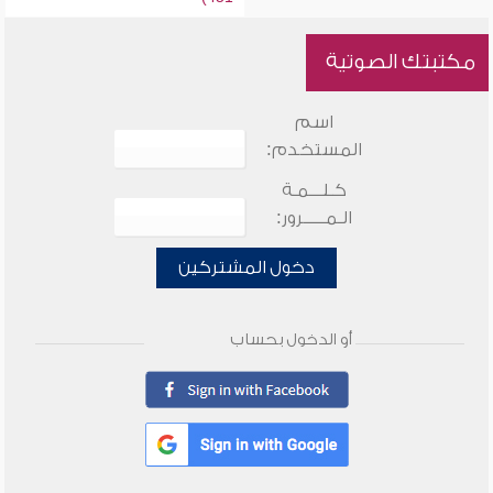
مكتبتك الصوتية
اسم
المستخدم:
كـلـــمـة
الـمـــــرور:
دخول المشتركين
أو الدخول بحساب