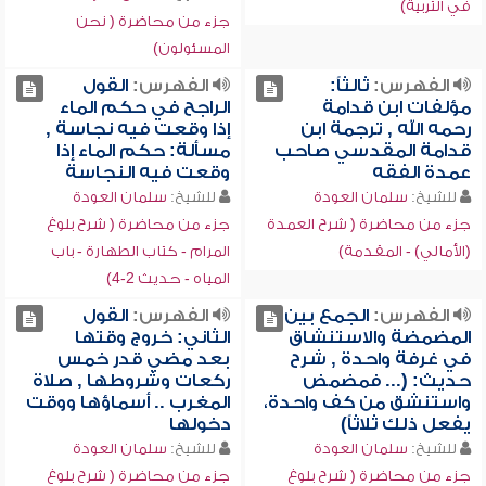
في التربية)
جزء من محاضرة ( نحن
المسئولون)
الفهرس:
ثالثاً:
الفهرس:
القول
مؤلفات ابن قدامة
الراجح في حكم الماء
رحمه الله , ترجمة ابن
إذا وقعت فيه نجاسة ,
قدامة المقدسي صاحب
مسألة: حكم الماء إذا
عمدة الفقه
وقعت فيه النجاسة
للشيخ:
سلمان العودة
للشيخ:
سلمان العودة
جزء من محاضرة ( شرح العمدة
جزء من محاضرة ( شرح بلوغ
(الأمالي) - المقدمة)
المرام - كتاب الطهارة - باب
المياه - حديث 2-4)
الفهرس:
الجمع بين
الفهرس:
القول
المضمضة والاستنشاق
الثاني: خروج وقتها
في غرفة واحدة , شرح
بعد مضي قدر خمس
حديث: (... فمضمض
ركعات وشروطها , صلاة
واستنشق من كف واحدة،
المغرب .. أسماؤها ووقت
يفعل ذلك ثلاثاً)
دخولها
للشيخ:
سلمان العودة
للشيخ:
سلمان العودة
جزء من محاضرة ( شرح بلوغ
جزء من محاضرة ( شرح بلوغ