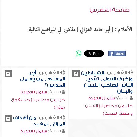
صفحة الفهرس
الأعلام : ( أبو حامد الغزالي ) مذكور في المواضع التالية
الفهرس:
الشياطين
الفهرس:
أجر
وزخرف القول , تقدير
المعلم , من يعامل
الناس لصاحب اللسان
المدرس؟
والبيان
للشيخ:
سلمان العودة
للشيخ:
سلمان العودة
جزء من محاضرة ( جلسة مع
جزء من محاضرة ( اللسان
مربّي)
ومنطق الصمت)
الفهرس:
من أهداف
المزاح , تمهيد
للشيخ:
سلمان العودة