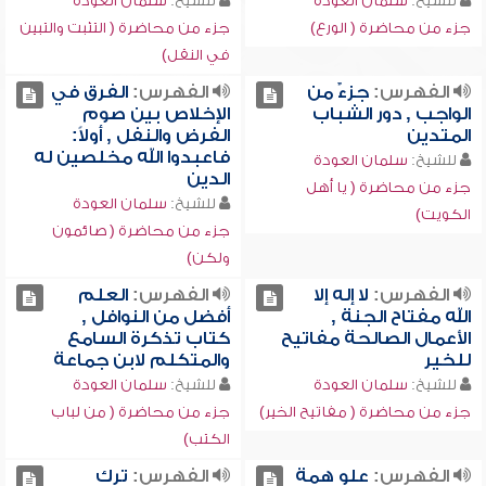
للشيخ:
سلمان العودة
للشيخ:
سلمان العودة
جزء من محاضرة ( الورع)
جزء من محاضرة ( التثبت والتبين
في النقل)
الفهرس:
جزءٌ من
الفهرس:
الفرق في
الواجب , دور الشباب
الإخلاص بين صوم
المتدين
الفرض والنفل , أولاً:
فاعبدوا الله مخلصين له
للشيخ:
سلمان العودة
الدين
جزء من محاضرة ( يا أهل
للشيخ:
سلمان العودة
الكويت)
جزء من محاضرة ( صائمون
ولكن)
الفهرس:
لا إله إلا
الفهرس:
العلم
الله مفتاح الجنة ,
أفضل من النوافل ,
الأعمال الصالحة مفاتيح
كتاب تذكرة السامع
للخير
والمتكلم لابن جماعة
للشيخ:
سلمان العودة
للشيخ:
سلمان العودة
جزء من محاضرة ( مفاتيح الخير)
جزء من محاضرة ( من لباب
الكتب)
الفهرس:
علو همة
الفهرس:
ترك