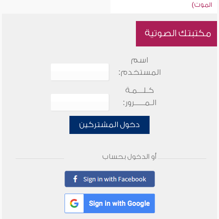
الموت)
مكتبتك الصوتية
اسم
المستخدم:
كـلـــمـة
الـمـــــرور:
دخول المشتركين
أو الدخول بحساب