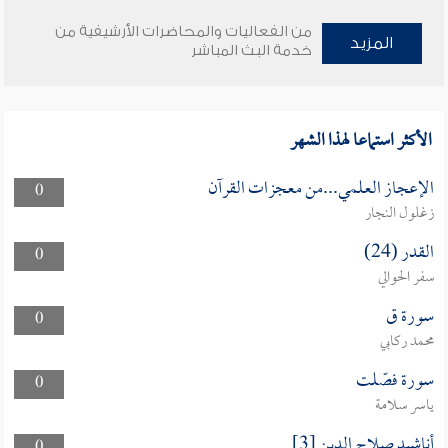
من الفعاليات والمحاضرات الأرشيفية من
المزيد
خدمة البث المباشر
الأكثر استماعا لهذا الشهر
الإعجاز العلمي...من معجزات القرآن
0
زغلول النجار
القدر (24)
0
سفر الحوالي
سورة ق
0
محمد ركابي
سورة فصّلت
0
ياسر سلامة
أناشيد صلاح الدين [3]