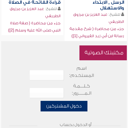
الرسل , الابتداء
قراءة الفاتحة في الصلاة
والاستهلال
للشيخ:
عبد العزيز بن مرزوق
للشيخ:
عبد العزيز بن مرزوق
الطريفي
الطريفي
جزء من محاضرة ( صفة صلاة
جزء من محاضرة ( شرح مقدمة
النبي صلى الله عليه وسلم [2])
رسالة ابن أبي زيد القيرواني [1])
مكتبتك الصوتية
اسم
المستخدم:
كـلـــمـة
الـمـــــرور:
دخول المشتركين
أو الدخول بحساب