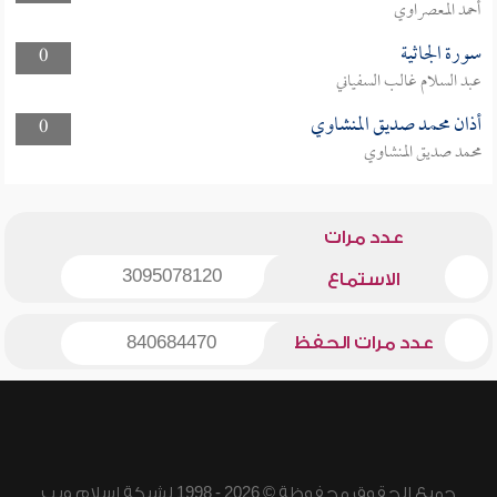
أحمد المعصراوي
سورة الجاثية
0
عبد السلام غالب السفياني
أذان محمد صديق المنشاوي
0
محمد صديق المنشاوي
عدد مرات
3095078120
الاستماع
عدد مرات الحفظ
840684470
جميع الحقوق محفوظة © 2026 - 1998 لشبكة إسلام ويب