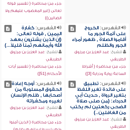
جزء من محاضرة ( تفسير قوله
تعالى (غير المغضوب عليهم ولا
الضالين))
الفهرس:
الخروج
الفهرس:
كفارة
على أئمة الجور ما
اليمين , قوله تعالى:
أقاموا الصلاة , ظهور أمراء
(إن الذين يشترون بعهد
الجور والظلم
الله وأيمانهم ثمناً قليلاً...)
للشيخ:
عبد العزيز بن مرزوق
للشيخ:
عبد العزيز بن مرزوق
الطريفي
الطريفي
جزء من محاضرة ( أشراط
جزء من محاضرة ( تفسير آيات
الساعة رواية ودراية [3])
الأحكام [51])
الفهرس:
تطبيق
الفهرس:
أوجه إعادة
على فائدة تغير اللفظ
الحقوق المسلوبة من
بتغير الرواة , حديث أبي
أصحابها , ظلم الإنسان
الدرداء: (من صلى صلاة
لغيره ومكفراته
الضحى ركعتين لم يكتب
للشيخ:
عبد العزيز بن مرزوق
من الغافلين..)
الطريفي
للشيخ:
عبد العزيز بن مرزوق
جزء من محاضرة ( الذين آمنوا
الطريفي
ولم يلبسوا إيمانهم بظلم)