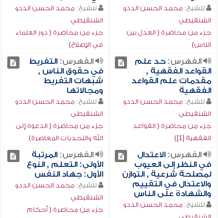
للشيخ:
محمد الحسن الددو
للشيخ:
محمد الحسن الددو
الشنقيطي
الشنقيطي
جزء من محاضرة ( العدل بين
جزء من محاضرة ( دور العلماء
الناس)
في الإصلاح)
الفهرس:
حد علم
الفهرس:
التفريط
القواعد الفقهية ,
في حقوق الناس ,
مقدمات علم القواعد
شبهات التفريط
الفقهية
ومجالاتها
للشيخ:
محمد الحسن الددو
للشيخ:
محمد الحسن الددو
الشنقيطي
الشنقيطي
جزء من محاضرة ( القواعد
جزء من محاضرة ( الدعوة إلى
الفقهية [1])
الله والتحديات المعاصرة)
الفهرس:
الاعتدال
الفهرس:
المرتبة
في النظر إلى العيوب
الأولى: التعلم , النوع
لمصلحة شرعية , التوازن
الأول: جهاد النفس
والاعتدال في التقييم
للشيخ:
محمد الحسن الددو
والشهادة على الناس
الشنقيطي
للشيخ:
محمد الحسن الددو
جزء من محاضرة ( أحكام
الشنقيطي