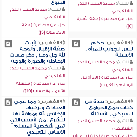
البيوع
للشيخ:
محمد الحسن الددو
للشيخ:
محمد الحسن الددو
الشنقيطي
الشنقيطي
جزء من محاضرة ( فقه الأسرة
جزء من محاضرة ( فقه
[6])
المعاملات [5])
الفهرس:
حكم
الفهرس:
إثبات
لبس الجوارب للمرأة ,
صفة الإقبال والوجه
الأسئلة
لله جل وعلا , ذكر صفات
الإحاطة والصورة والوجه
للشيخ:
محمد الحسن الددو
للشيخ:
محمد الحسن الددو
الشنقيطي
الشنقيطي
جزء من محاضرة ( المرأة بين
جزء من محاضرة ( سلسلة
الإسلام والتغريب)
الأسماء والصفات [10])
الفهرس:
نبذة عن
الفهرس:
مما ينمي
كتاب جمع الجوامع
العبادات ويزكيها
للسبكي , الأسئلة
الإخلاص لله وموافقتها
للشرع , من الأسس التي
للشيخ:
محمد الحسن الددو
تميز شخصية المسلم
الشنقيطي
الأساس التعبدي
جزء من محاضرة ( متن ابن عاشر