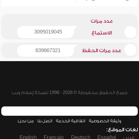
عدد مرات
3095019045
الاستماع
عدد مرات الحفظ
839867321
جميع الحقوق محفوظة © 2026 - 1998 لشبكة إسلام ويب
وثيقة الخصوصية
اتفاقية الخدمة
اتصل بنا
من نحن
لغات الموقع:
عربي
Español
Deutsch
Français
English