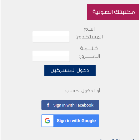
مكتبتك الصوتية
اسم
المستخدم:
كـلـــمـة
الـمـــــرور:
دخول المشتركين
أو الدخول بحساب