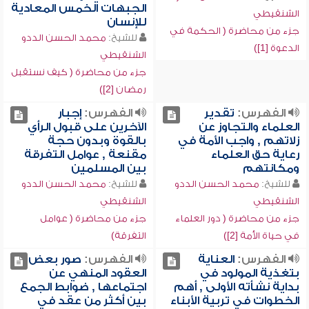
الجبهات الخمس المعادية
الشنقيطي
للإنسان
جزء من محاضرة ( الحكمة في
للشيخ:
محمد الحسن الددو
الدعوة [1])
الشنقيطي
جزء من محاضرة ( كيف نستقبل
رمضان [2])
الفهرس:
تقدير
الفهرس:
إجبار
العلماء والتجاوز عن
الآخرين على قبول الرأي
زلاتهم , واجب الأمة في
بالقوة وبدون حجة
رعاية حق العلماء
مقنعة , عوامل التفرقة
ومكانتهم
بين المسلمين
للشيخ:
محمد الحسن الددو
للشيخ:
محمد الحسن الددو
الشنقيطي
الشنقيطي
جزء من محاضرة ( دور العلماء
جزء من محاضرة ( عوامل
في حياة الأمة [2])
التفرقة)
الفهرس:
العناية
الفهرس:
صور بعض
بتغذية المولود في
العقود المنهي عن
بداية نشأته الأولى , أهم
اجتماعها , ضوابط الجمع
الخطوات في تربية الأبناء
بين أكثر من عقد في