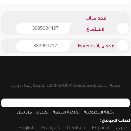
عدد مرات
3095024427
الاستماع
عدد مرات الحفظ
839950717
جميع الحقوق محفوظة © 2026 - 1998 لشبكة إسلام ويب
وثيقة الخصوصية
اتفاقية الخدمة
اتصل بنا
من نحن
لغات الموقع:
عربي
Español
Deutsch
Français
English