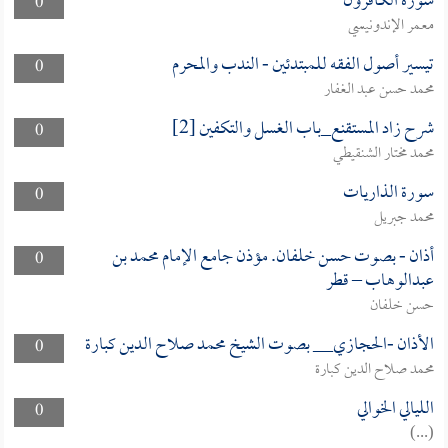
سورة الكافرون
0
معمر الإندونيسي
تيسير أصول الفقه للمبتدئين - الندب والمحرم
0
محمد حسن عبد الغفار
شرح زاد المستقنع_باب الغسل والتكفين [2]
0
محمد مختار الشنقيطي
سورة الذاريات
0
محمد جبريل
أذان - بصوت حسن خلفان. مؤذن جامع الإمام محمد بن
0
عبدالوهاب – قطر
حسن خلفان
الأذان -الحجازي__ بصوت الشيخ محمد صلاح الدين كبارة
0
محمد صلاح الدين كبارة
الليالي الخوالي
0
(...)