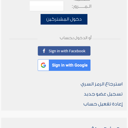
الـمـــــرور:
دخول المشتركين
أو الدخول بحساب
استرجاع الرمز السري
تسجيل عضو جديد
إعادة تفعيل حساب