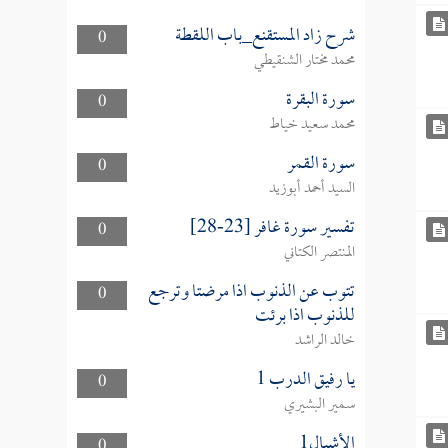
شرح زاد المستقنع_باب اللقطة
0
محمد مختار الشنقيطي
سورة البقرة
0
محمد سعيد خياط
سورة القمر
0
السيد أحمد أبوزيد
تفسير سورة غافر [23-28]
0
المنتصر الكتاني
تتوب عن الذنوب اذا مرضتا وترجع
0
للذنوب اذا برئت
خالد الراشد
يا رفيق الدرب 1
0
سمير البشيري
الأشبال1
0