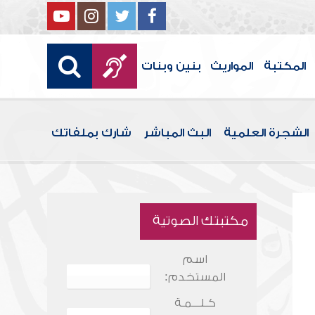
المكتبة
المواريث
بنين وبنات
الشجرة العلمية
البث المباشر
شارك بملفاتك
مكتبتك الصوتية
اسم
المستخدم:
كـلـــمـة