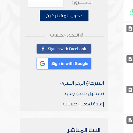
الـمـــــرور:
دخول المشتركين
أو الدخول بحساب
استرجاع الرمز السري
تسجيل عضو جديد
إعادة تفعيل حساب
البث المباشر