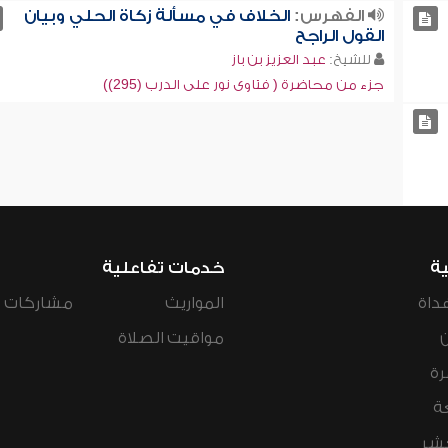
الفهرس:
الخلاف في مسألة زكاة الحلي وبيان
القول الراجح
للشيخ:
عبد العزيز بن باز
جزء من محاضرة ( فتاوى نور على الدرب (295))
ية
خدمات تفاعلية
داة
المواريث
مشاركات ال
مواقيت الصلاة
رة
ة
عشر