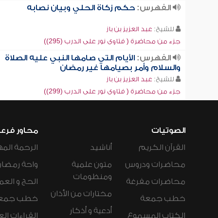
الفهرس:
حكم زكاة الحلي وبيان نصابه
للشيخ:
عبد العزيز بن باز
جزء من محاضرة ( فتاوى نور على الدرب (295))
الفهرس:
الأيام التي صامها النبي عليه الصلاة
والسلام وأمر بصيامها غير رمضان
للشيخ:
عبد العزيز بن باز
جزء من محاضرة ( فتاوى نور على الدرب (299))
الصوتيات
محاور فرع
القرآن الكريم
أناشيد
الرحمة المه
محاضرات ودروس
متون علمية
واحة رمضان
ومنظومات
محاضرات مفرغة
الحج و العم
مختارات من الأذان
خطب جمعة
خطب جمع
أدعية و أذكار
الكتاب المسموع
القراءات ال