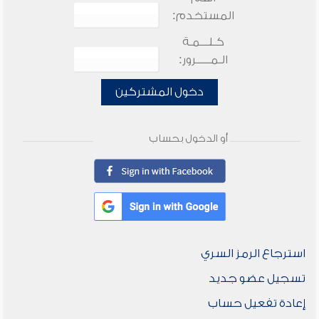
المستخدم:
كـلـــمـة
الـمـــــرور:
دخول المشتركين
أو الدخول بحساب
استرجاع الرمز السري
تسجيل عضو جديد
إعادة تفعيل حساب