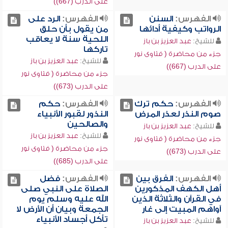
على الدرب (667))
الفهرس:
السنن
الفهرس:
الرد على
الرواتب وكيفية أدائها
من يقول بأن حلق
اللحية سنة لا يعاقب
للشيخ:
عبد العزيز بن باز
تاركها
جزء من محاضرة ( فتاوى نور
للشيخ:
عبد العزيز بن باز
على الدرب (667))
جزء من محاضرة ( فتاوى نور
على الدرب (673))
الفهرس:
حكم ترك
الفهرس:
حكم
صوم النذر لعذر المرض
النذور لقبور الأنبياء
والصالحين
للشيخ:
عبد العزيز بن باز
للشيخ:
عبد العزيز بن باز
جزء من محاضرة ( فتاوى نور
جزء من محاضرة ( فتاوى نور
على الدرب (673))
على الدرب (685))
الفهرس:
الفرق بين
الفهرس:
فضل
أهل الكهف المذكورين
الصلاة على النبي صلى
في القرآن والثلاثة الذين
الله عليه وسلم يوم
آواهم المبيت إلى غار
الجمعة وبيان أن الأرض لا
تأكل أجساد الأنبياء
للشيخ:
عبد العزيز بن باز