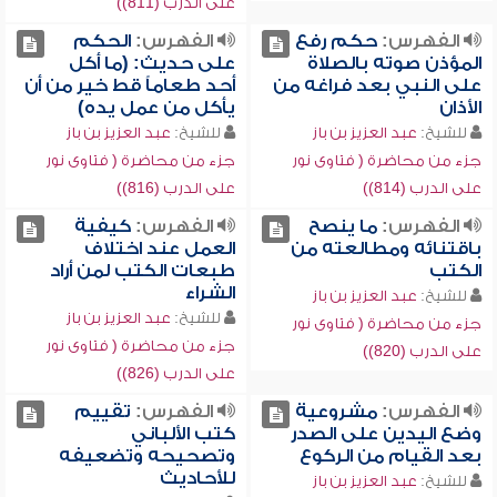
على الدرب (811))
الفهرس:
حكم رفع
الفهرس:
الحكم
المؤذن صوته بالصلاة
على حديث: (ما أكل
على النبي بعد فراغه من
أحد طعاماً قط خير من أن
الأذان
يأكل من عمل يده)
للشيخ:
عبد العزيز بن باز
للشيخ:
عبد العزيز بن باز
جزء من محاضرة ( فتاوى نور
جزء من محاضرة ( فتاوى نور
على الدرب (814))
على الدرب (816))
الفهرس:
ما ينصح
الفهرس:
كيفية
باقتنائه ومطالعته من
العمل عند اختلاف
الكتب
طبعات الكتب لمن أراد
الشراء
للشيخ:
عبد العزيز بن باز
للشيخ:
عبد العزيز بن باز
جزء من محاضرة ( فتاوى نور
جزء من محاضرة ( فتاوى نور
على الدرب (820))
على الدرب (826))
الفهرس:
مشروعية
الفهرس:
تقييم
وضع اليدين على الصدر
كتب الألباني
بعد القيام من الركوع
وتصحيحه وتضعيفه
للأحاديث
للشيخ:
عبد العزيز بن باز