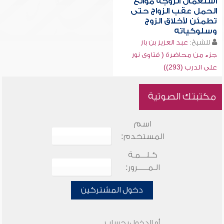
استعمال الزوجة موانع
الحمل عقب الزواج حتى
تطمئن لأخلاق الزوج
وسلوكياته
للشيخ:
عبد العزيز بن باز
جزء من محاضرة ( فتاوى نور
على الدرب (293))
مكتبتك الصوتية
اسم
المستخدم:
كـلـــمـة
الـمـــــرور:
دخول المشتركين
أو الدخول بحساب