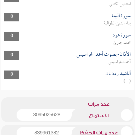
المنتصر الكتاني
سورة البينة
0
بهاء الدين الطوالبة
سورة هود
0
محمد جبريل
الأذان- بصوت أحمد الحراسيس
0
أحمد الحراسيس
أناشيد رمضان
0
(...)
عدد مرات
3095025628
الاستماع
عدد مرات الحفظ
839961382