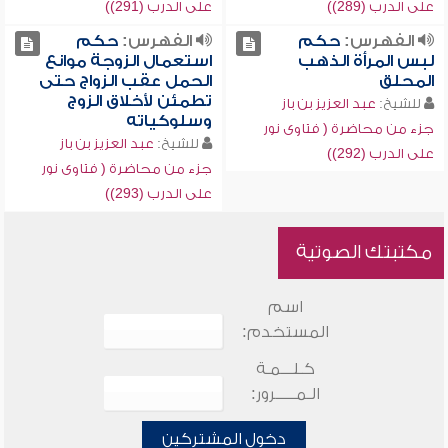
على الدرب (289))
على الدرب (291))
الفهرس:
حكم
الفهرس:
حكم
لبس المرأة الذهب
استعمال الزوجة موانع
المحلق
الحمل عقب الزواج حتى
تطمئن لأخلاق الزوج
للشيخ:
عبد العزيز بن باز
وسلوكياته
جزء من محاضرة ( فتاوى نور
للشيخ:
عبد العزيز بن باز
على الدرب (292))
جزء من محاضرة ( فتاوى نور
على الدرب (293))
مكتبتك الصوتية
اسم
المستخدم:
كـلـــمـة
الـمـــــرور:
دخول المشتركين