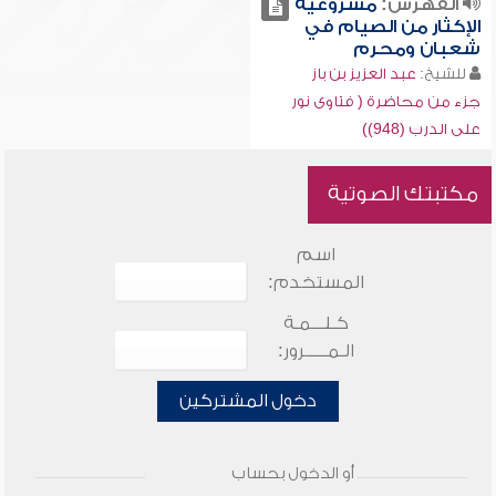
الفهرس:
مشروعية
الإكثار من الصيام في
شعبان ومحرم
للشيخ:
عبد العزيز بن باز
جزء من محاضرة ( فتاوى نور
على الدرب (948))
مكتبتك الصوتية
اسم
المستخدم:
كـلـــمـة
الـمـــــرور:
دخول المشتركين
أو الدخول بحساب