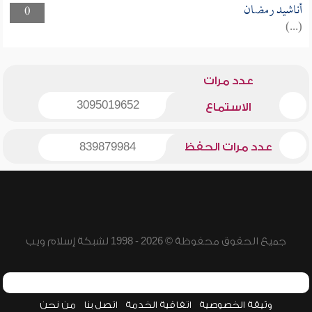
أناشيد رمضان
0
(...)
عدد مرات
3095019652
الاستماع
عدد مرات الحفظ
839879984
جميع الحقوق محفوظة © 2026 - 1998 لشبكة إسلام ويب
وثيقة الخصوصية
اتفاقية الخدمة
اتصل بنا
من نحن