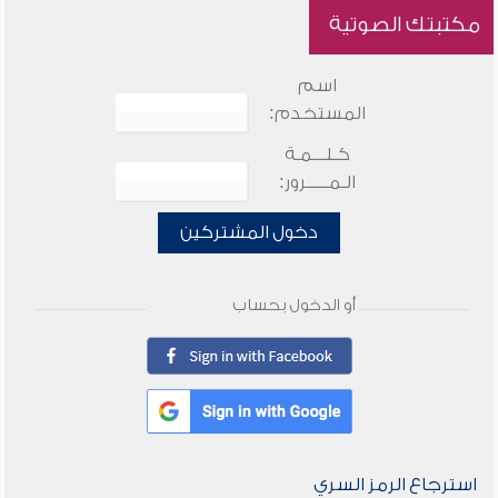
مكتبتك الصوتية
اسم
المستخدم:
كـلـــمـة
الـمـــــرور:
دخول المشتركين
أو الدخول بحساب
استرجاع الرمز السري