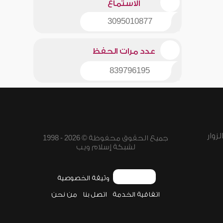
الاستماع
3095010877
عدد مرات الحفظ
839796195
زوار
جميع الحقوق محفوظة © 2026 - 1998
لشبكة إسلام ويب
وثيقة الخصوصية
اتفاقية الخدمة
اتصل بنا
من نحن