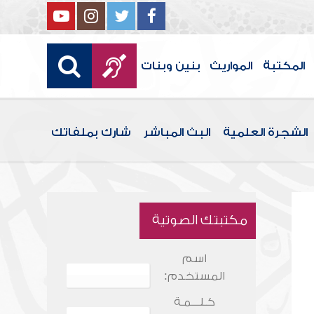
المكتبة
المواريث
بنين وبنات
الشجرة العلمية
البث المباشر
شارك بملفاتك
مكتبتك الصوتية
اسم
المستخدم:
كـلـــمـة