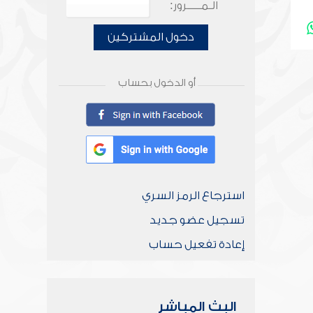
الـمـــــرور:
دخول المشتركين
أو الدخول بحساب
استرجاع الرمز السري
تسجيل عضو جديد
إعادة تفعيل حساب
البث المباشر