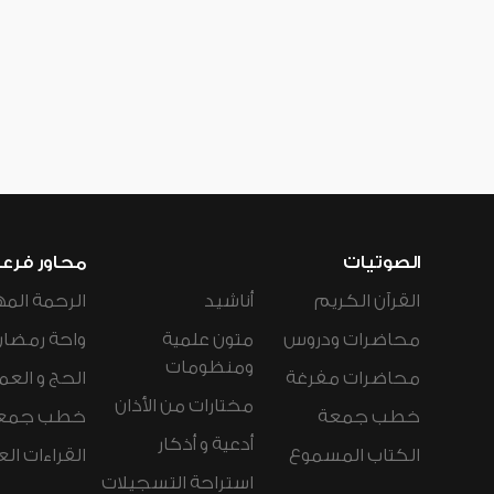
الصوتيات
محاور فرع
القرآن الكريم
أناشيد
الرحمة المه
محاضرات ودروس
متون علمية
واحة رمضان
ومنظومات
محاضرات مفرغة
الحج و العم
مختارات من الأذان
خطب جمعة
خطب جمع
أدعية و أذكار
الكتاب المسموع
القراءات ال
استراحة التسجيلات