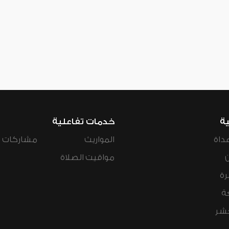
ية
خدمات تفاعلية
داة
المواريث
مشاركات ال
مواقيت الصلاة
رة
ة
عشر