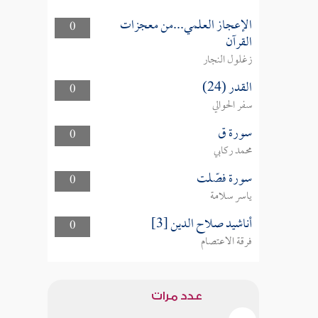
الإعجاز العلمي...من معجزات
0
القرآن
زغلول النجار
القدر (24)
0
سفر الحوالي
سورة ق
0
محمد ركابي
سورة فصّلت
0
ياسر سلامة
أناشيد صلاح الدين [3]
0
فرقة الاعتصام
عدد مرات