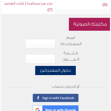
جزء من محاضرة ( كتاب التوحيد
[6])
[7])
مكتبتك الصوتية
اسم
المستخدم:
كـلـــمـة
الـمـــــرور:
دخول المشتركين
أو الدخول بحساب