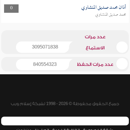
أذان محمد صديق المنشاوي
0
محمد صديق المنشاوي
عدد مرات
3095071838
الاستماع
عدد مرات الحفظ
840554323
جميع الحقوق محفوظة © 2026 - 1998 لشبكة إسلام ويب