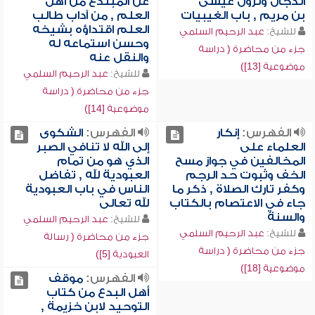
الدجال ونزول عيسى
عن المبتدع من أهل
بن مريم , باب الغيبيات
العلم , من آداب طالب
العلم اقتداؤه بشيخه
للشيخ:
عبد الرحيم السلمي
وحسن استماعه له
جزء من محاضرة ( دراسة
والنقل عنه
موضوعية [13])
للشيخ:
عبد الرحيم السلمي
جزء من محاضرة ( دراسة
موضوعية [14])
الفهرس:
إنكار
الفهرس:
الشكوى
العلماء على
إلى الله لا تنافي الصبر
المخالفين في جواز مسح
الذي هو من تمام
الخف وثبوت حد الرجم
العبودية لله , تفاضل
وكفر تارك الصلاة , ذكر ما
الناس في باب العبودية
جاء في الاعتصام بالكتاب
لله تعالى
والسنة
للشيخ:
عبد الرحيم السلمي
للشيخ:
عبد الرحيم السلمي
جزء من محاضرة ( رسالة
جزء من محاضرة ( دراسة
العبودية [5])
موضوعية [18])
الفهرس:
موقف
أهل البدع من كتاب
التوحيد لابن خزيمة ,