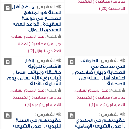
جزء من محاضرة ( العقيدة
الفهرس:
منهج أهل
الواسطية [20])
السنة هو المنهج
الصحيح في دراسة
العقيدة , قواعد الفقه
العقدي للنوازل
للشيخ:
عبد الرحيم السلمي
جزء من محاضرة ( الفقه
العقدي للنوازل [2])
الفهرس:
الطوائف
الفهرس:
إنكار
التي قدحت في
الأشاعرة للرؤية
الصحابة وبيان ضلالهم ,
حقيقة وإثباتها اسماً ,
اعتقاد أهل السنة في
إثبات رؤية الله تعالى يوم
الصحابة
القيامة بالأدلة
للشيخ:
عبد الرحيم السلمي
للشيخ:
عبد الرحيم السلمي
جزء من محاضرة ( القصيدة
جزء من محاضرة ( القصيدة
اللامية لابن تيمية [1])
اللامية لابن تيمية [4])
الفهرس:
الفهرس:
عقيدتهم في المهدي
عقيدتهم في السنة
, أصول الشيعة الإمامية
النبوية , أصول الشيعة