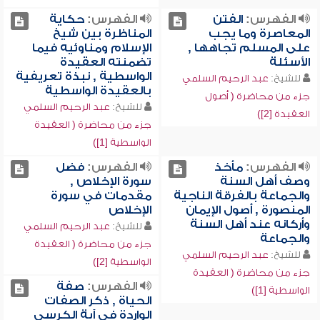
الفهرس:
الفتن
الفهرس:
حكاية
المعاصرة وما يجب
المناظرة بين شيخ
على المسلم تجاهها ,
الإسلام ومناوئيه فيما
الأسئلة
تضمنته العقيدة
الواسطية , نبذة تعريفية
للشيخ:
عبد الرحيم السلمي
بالعقيدة الواسطية
جزء من محاضرة ( أصول
للشيخ:
عبد الرحيم السلمي
العقيدة [2])
جزء من محاضرة ( العقيدة
الواسطية [1])
الفهرس:
مأخذ
الفهرس:
فضل
وصف أهل السنة
سورة الإخلاص ,
والجماعة بالفرقة الناجية
مقدمات في سورة
المنصورة , أصول الإيمان
الإخلاص
وأركانه عند أهل السنة
للشيخ:
عبد الرحيم السلمي
والجماعة
جزء من محاضرة ( العقيدة
للشيخ:
عبد الرحيم السلمي
الواسطية [2])
جزء من محاضرة ( العقيدة
الفهرس:
صفة
الواسطية [1])
الحياة , ذكر الصفات
الواردة في آية الكرسي