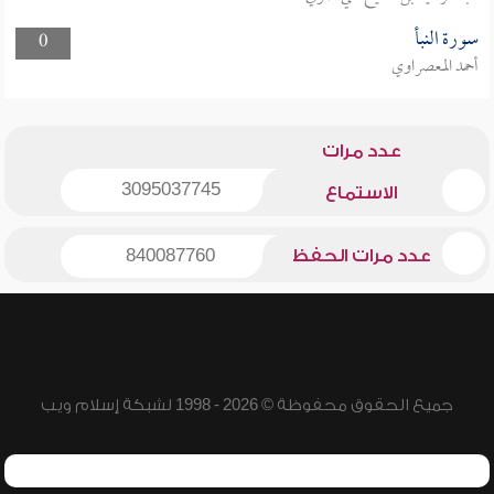
سورة النبأ
0
أحمد المعصراوي
عدد مرات
3095037745
الاستماع
عدد مرات الحفظ
840087760
جميع الحقوق محفوظة © 2026 - 1998 لشبكة إسلام ويب