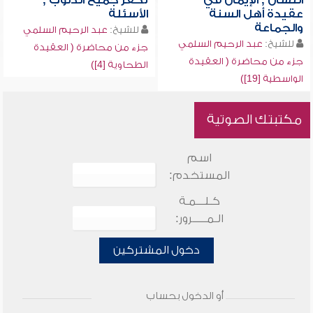
اللسان , الإيمان في
تكفر جميع الذنوب ,
عقيدة أهل السنة
الأسئلة
والجماعة
للشيخ:
عبد الرحيم السلمي
للشيخ:
عبد الرحيم السلمي
جزء من محاضرة ( العقيدة
جزء من محاضرة ( العقيدة
الطحاوية [4])
الواسطية [19])
مكتبتك الصوتية
اسم
المستخدم:
كـلـــمـة
الـمـــــرور:
دخول المشتركين
أو الدخول بحساب