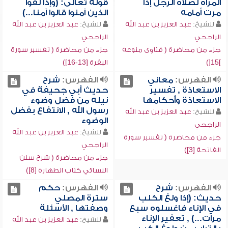
المرأة لصلاة الرجل إذا
قوله تعالى: (وإذا لقوا
مرت أمامه
الذين آمنوا قالوا آمنا...)
للشيخ:
عبد العزيز بن عبد الله
للشيخ:
عبد العزيز بن عبد الله
الراجحي
الراجحي
جزء من محاضرة ( فتاوى منوعة
جزء من محاضرة ( تفسير سورة
]15[)
البقرة [13-16])
الفهرس:
معاني
الفهرس:
شرح
الاستعاذة , تفسير
حديث أبي جحيفة في
الاستعاذة وأحكامها
نيله من فضل وضوء
رسول الله , الانتفاع بفضل
للشيخ:
عبد العزيز بن عبد الله
الوضوء
الراجحي
للشيخ:
عبد العزيز بن عبد الله
جزء من محاضرة ( تفسير سورة
الراجحي
الفاتحة [3])
جزء من محاضرة ( شرح سنن
النسائي كتاب الطهارة [8])
الفهرس:
شرح
الفهرس:
حكم
حديث: (إذا ولغ الكلب
سترة المصلي
في الإناء فاغسلوه سبع
وصفتها , الأسئلة
مرات...) , تعفير الإناء
للشيخ:
عبد العزيز بن عبد الله