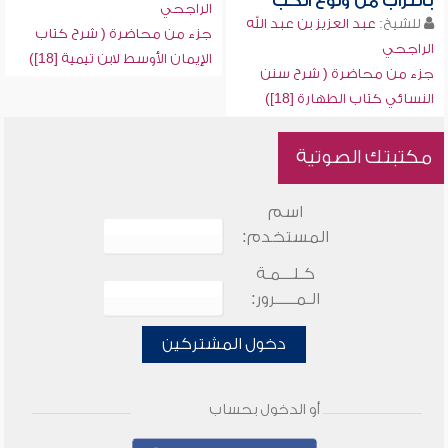
بالتراب من ولوغ الكب
الراجحي
للشيخ:
عبد العزيز بن عبد الله
جزء من محاضرة ( شرح كتاب
الراجحي
الإيمان الأوسط لابن تيمية [18])
جزء من محاضرة ( شرح سنن
النسائي كتاب الطهارة [18])
مكتبتك الصوتية
اسم
المستخدم:
كـلـــمـة
الـمـــــرور:
دخول المشتركين
أو الدخول بحساب