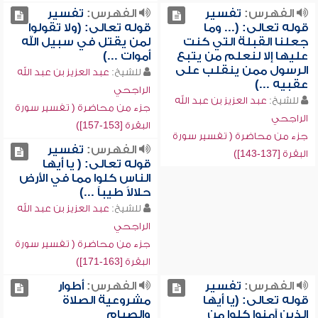
الفهرس:
تفسير
الفهرس:
تفسير
قوله تعالى: (... وما
قوله تعالى: (ولا تقولوا
جعلنا القبلة التي كنت
لمن يقتل في سبيل الله
عليها إلا لنعلم من يتبع
أموات ...)
الرسول ممن ينقلب على
للشيخ:
عبد العزيز بن عبد الله
عقبيه ...)
الراجحي
للشيخ:
عبد العزيز بن عبد الله
جزء من محاضرة ( تفسير سورة
الراجحي
البقرة [153-157])
جزء من محاضرة ( تفسير سورة
الفهرس:
تفسير
البقرة [137-143])
قوله تعالى: ( يا أيها
الناس كلوا مما في الأرض
حلالاً طيباً ...)
للشيخ:
عبد العزيز بن عبد الله
الراجحي
جزء من محاضرة ( تفسير سورة
البقرة [163-171])
الفهرس:
تفسير
الفهرس:
أطوار
قوله تعالى: (يا أيها
مشروعية الصلاة
الذين آمنوا كلوا من
والصيام