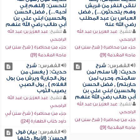
نلقى النفر من قريش
للحسن: (اللهم إني
وهم يتحدثون...) , فضل
أحبه...) , فضل الحسن
العباس بن عبد المطلب
والحسين ابني علي بن
رضي الله عنه
أبي طالب رضي الله عنهم
للشيخ:
عبد العزيز بن عبد الله
للشيخ:
عبد العزيز بن عبد الله
الراجحي
الراجحي
جزء من محاضرة ( شرح سنن ابن
جزء من محاضرة ( شرح سنن ابن
ماجه المقدمة [9])
ماجه المقدمة [9])
الفهرس:
شرح
الفهرس:
شرح
حديث: (أنا سلم لمن
حديث: ( يغسل من
سالمتم، وحرب لمن
بول الجارية ويرش من بول
حاربتم) , فضل الحسن
الغلام ) , بول الصبي
والحسين ابني علي بن
يصيب الثوب
أبي طالب رضي الله عنهم
للشيخ:
عبد العزيز بن عبد الله
للشيخ:
عبد العزيز بن عبد الله
الراجحي
الراجحي
جزء من محاضرة ( شرح سنن أبي
جزء من محاضرة ( شرح سنن ابن
داود كتاب الطهارة [24])
ماجه المقدمة [9])
الفهرس:
بيان قول
الحسن: (الأبوال كلها