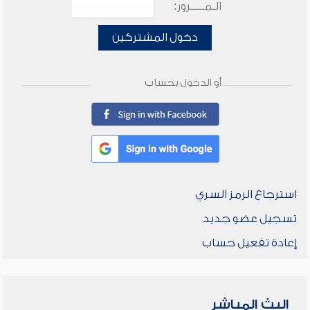
الـمـــــرور:
دخول المشتركين
أو الدخول بحساب
استرجاع الرمز السري
تسجيل عضو جديد
إعادة تفعيل حساب
البث المباشر