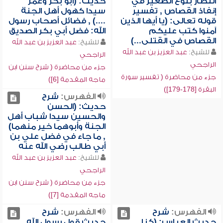
انتظار بلوغ الصغير في
حديث: (أبو بكر وعمر
إنفاذ القصاص , تفسير
سيدا كهول أهل الجنة
قوله تعالى: (يا أيها الذين
....) , فضائل أصحاب رسول
آمنوا كتب عليكم
الله: فضل أبي بكر الصديق
القصاص في القتلى...)
للشيخ:
عبد العزيز بن عبد الله
للشيخ:
عبد العزيز بن عبد الله
الراجحي
الراجحي
جزء من محاضرة ( شرح سنن ابن
جزء من محاضرة ( تفسير سورة
ماجه المقدمة [6])
البقرة [178-179])
الفهرس:
شرح
حديث: (الحسن
والحسين سيدا شباب أهل
الجنة وأبوهما خير منهما)
, ما جاء في فضل علي بن
أبي طالب رضي الله عنه
للشيخ:
عبد العزيز بن عبد الله
الراجحي
جزء من محاضرة ( شرح سنن ابن
ماجه المقدمة [7])
الفهرس:
شرح
الفهرس:
شرح
حديث العباس: (كنا
حديث قول رسول الله