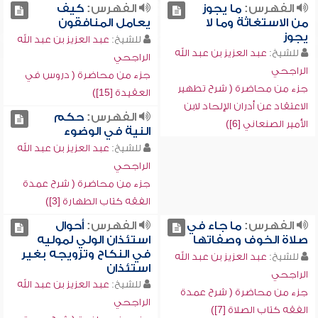
الفهرس:
ما يجوز
الفهرس:
كيف
من الاستغاثة وما لا
يعامل المنافقون
يجوز
للشيخ:
عبد العزيز بن عبد الله
للشيخ:
عبد العزيز بن عبد الله
الراجحي
الراجحي
جزء من محاضرة ( دروس في
جزء من محاضرة ( شرح تطهير
العقيدة [15])
الاعتقاد عن أدران الإلحاد لابن
الفهرس:
حكم
الأمير الصنعاني [6])
النية في الوضوء
للشيخ:
عبد العزيز بن عبد الله
الراجحي
جزء من محاضرة ( شرح عمدة
الفقه كتاب الطهارة [3])
الفهرس:
ما جاء في
الفهرس:
أحوال
صلاة الخوف وصفاتها
استئذان الولي لموليه
في النكاح وتزويجه بغير
للشيخ:
عبد العزيز بن عبد الله
استئذان
الراجحي
للشيخ:
عبد العزيز بن عبد الله
جزء من محاضرة ( شرح عمدة
الراجحي
الفقه كتاب الصلاة [7])