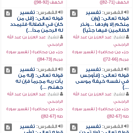
الكهف [71-82])
الكهف [92-98])
الفهرس:
تفسير
الفهرس:
تفسير
قوله تعالى: (وإن
قوله تعالى: (قل من
منكم إلا واردها ...ونذر
كان في الضلالة فليمدد
الظالمين فيها جثياً)
له الرحمن مداً...)
للشيخ:
عبد العزيز بن عبد الله
للشيخ:
عبد العزيز بن عبد الله
الراجحي
الراجحي
جزء من محاضرة ( تفسير سورة
جزء من محاضرة ( تفسير سورة
مريم [66-72])
مريم [73-84])
الفهرس:
تفسير
الفهرس:
تفسير
قوله تعالى: (فأوجس
قوله تعالى: (إنه من
في نفسه خيفة موسى
يأت ربه مجرماً فإن له
...)
جهنم ...)
للشيخ:
عبد العزيز بن عبد الله
للشيخ:
عبد العزيز بن عبد الله
الراجحي
الراجحي
جزء من محاضرة ( تفسير سورة
جزء من محاضرة ( تفسير سورة
طه [67-82])
طه [67-82])
الفهرس:
تفسير
الفهرس:
تفسير
قوله تعالى: (ولا تمدن
قوله تعالى: (وأمر