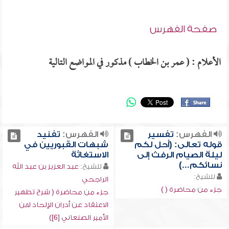
صفحة الفهرس
الأعلام : ( عمر بن الخطاب ) مذكور في المواضع التالية
الفهرس:
تفسير
الفهرس:
تفنيد
قوله تعالى: (أحل لكم
شبهات القبوريين في
ليلة الصيام الرفث إلى
الاستغاثة
نسائكم...)
للشيخ:
عبد العزيز بن عبد الله
للشيخ:
الراجحي
جزء من محاضرة ( )
جزء من محاضرة ( شرح تطهير
الاعتقاد عن أدران الإلحاد لابن
الأمير الصنعاني [6])