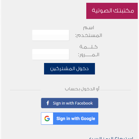
مكتبتك الصوتية
اسم
المستخدم:
كـلـــمـة
الـمـــــرور:
دخول المشتركين
أو الدخول بحساب