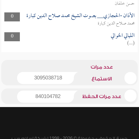
حسن خلفان
الأذان -الحجازي__ بصوت الشيخ محمد صلاح الدين كبارة
0
محمد صلاح الدين كبارة
الليالي الخوالي
0
(...)
عدد مرات
3095038718
الاستماع
عدد مرات الحفظ
840104782
جميع الحقوق محفوظة © 2026 - 1998 لشبكة إسلام ويب