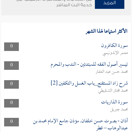
المزيد
خدمة البث المباشر
الأكثر استماعا لهذا الشهر
سورة الكافرون
0
معمر الإندونيسي
تيسير أصول الفقه للمبتدئين - الندب والمحرم
0
محمد حسن عبد الغفار
شرح زاد المستقنع_باب الغسل والتكفين [2]
0
محمد مختار الشنقيطي
سورة الذاريات
0
محمد جبريل
أذان - بصوت حسن خلفان. مؤذن جامع الإمام محمد بن
0
عبدالوهاب – قطر