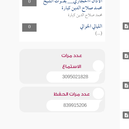
الأذان -الحجازي__ بصوت الشيخ
0
محمد صلاح الدين كبارة
محمد صلاح الدين كبارة
الليالي الخوالي
0
(...)
عدد مرات
الاستماع
3095021828
عدد مرات الحفظ
839915206