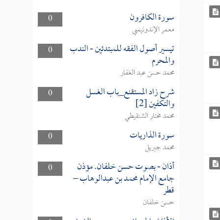
سورة الكافرون
0
معمر الإندونيسي
تيسير أصول الفقه للمبتدئين - الندب
0
والمحرم
محمد حسن عبد الغفار
شرح زاد المستقنع_باب الغسل
0
والتكفين [2]
محمد مختار الشنقيطي
سورة الذاريات
0
محمد جبريل
أذان - بصوت حسن خلفان. مؤذن
0
جامع الإمام محمد بن عبدالوهاب –
قطر
حسن خلفان