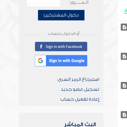
الـمـــــرور:
دخول المشتركين
أو الدخول بحساب
استرجاع الرمز السري
تسجيل عضو جديد
إعادة تفعيل حساب
البث المباشر