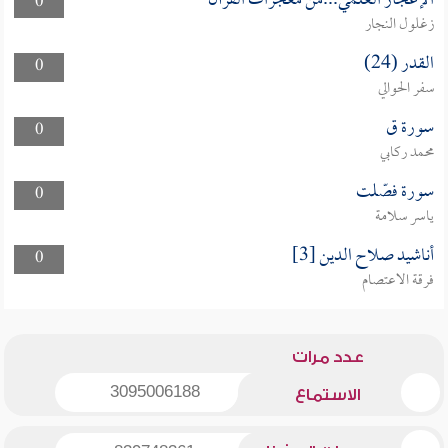
الإعجاز العلمي...من معجزات القرآن
0
زغلول النجار
القدر (24)
0
سفر الحوالي
سورة ق
0
محمد ركابي
سورة فصّلت
0
ياسر سلامة
أناشيد صلاح الدين [3]
0
فرقة الاعتصام
عدد مرات
3095006188
الاستماع