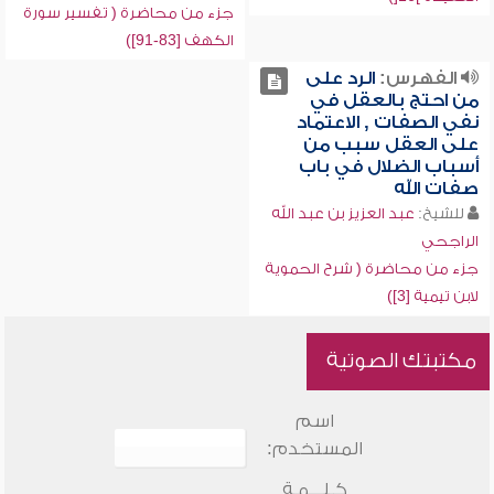
جزء من محاضرة ( تفسير سورة
الكهف [83-91])
الفهرس:
الرد على
من احتج بالعقل في
نفي الصفات , الاعتماد
على العقل سبب من
أسباب الضلال في باب
صفات الله
للشيخ:
عبد العزيز بن عبد الله
الراجحي
جزء من محاضرة ( شرح الحموية
لابن تيمية [3])
مكتبتك الصوتية
اسم
المستخدم:
كـلـــمـة