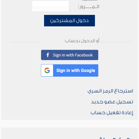
الـمـــــرور:
دخول المشتركين
أو الدخول بحساب
استرجاع الرمز السري
تسجيل عضو جديد
إعادة تفعيل حساب