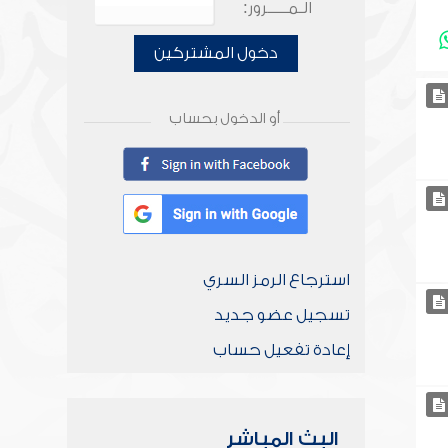
الـمـــــرور:
دخول المشتركين
أو الدخول بحساب
استرجاع الرمز السري
تسجيل عضو جديد
إعادة تفعيل حساب
البث المباشر