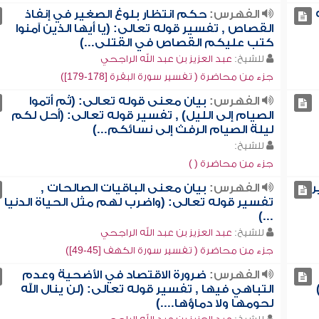
الفهرس:
حكم انتظار بلوغ الصغير في إنفاذ
القصاص , تفسير قوله تعالى: (يا أيها الذين آمنوا
كتب عليكم القصاص في القتلى...)
للشيخ:
عبد العزيز بن عبد الله الراجحي
جزء من محاضرة ( تفسير سورة البقرة [178-179])
الفهرس:
بيان معنى قوله تعالى: (ثم أتموا
الصيام إلى الليل) , تفسير قوله تعالى: (أحل لكم
ليلة الصيام الرفث إلى نسائكم...)
للشيخ:
جزء من محاضرة ( )
ر
الفهرس:
بيان معنى الباقيات الصالحات ,
تفسير قوله تعالى: (واضرب لهم مثل الحياة الدنيا
...)
للشيخ:
عبد العزيز بن عبد الله الراجحي
جزء من محاضرة ( تفسير سورة الكهف [45-49])
الفهرس:
ضرورة الاقتصاد في الأضحية وعدم
التباهي فيها , تفسير قوله تعالى: (لن ينال الله
لحومها ولا دماؤها....)