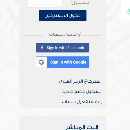
الـمـــــرور:
دخول المشتركين
أو الدخول بحساب
استرجاع الرمز السري
تسجيل عضو جديد
إعادة تفعيل حساب
البث المباشر