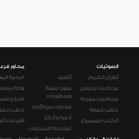
الصوتيات
محاور فرع
القرآن الكريم
أناشيد
الرحمة المه
محاضرات ودروس
متون علمية
واحة رمضان
ومنظومات
محاضرات مفرغة
الحج و العم
مختارات من الأذان
خطب جمعة
خطب جمع
أدعية و أذكار
الكتاب المسموع
القراءات ال
استراحة التسجيلات