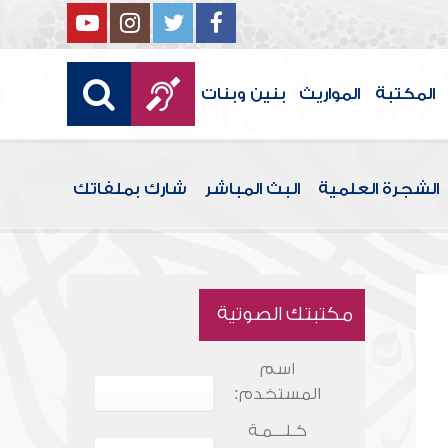
المكتبة
المواريث
بنين وبنات
الشجرة العلمية
البث المباشر
شارك بملفاتك
مكتبتك الصوتية
اسم
المستخدم:
كـلـــمـة