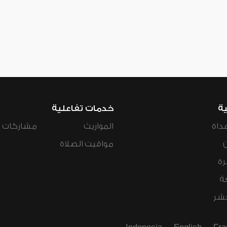
ية
خدمات تفاعلية
داة
المواريث
مشاركات ال
مواقيت الصلاة
رة
ة
عشر