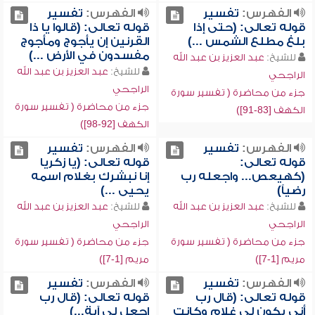
الفهرس:
تفسير
الفهرس:
تفسير
قوله تعالى: (حتى إذا
قوله تعالى: (قالوا يا ذا
بلغ مطلع الشمس ...)
القرنين إن يأجوج ومأجوج
مفسدون في الأرض ...)
للشيخ:
عبد العزيز بن عبد الله
للشيخ:
عبد العزيز بن عبد الله
الراجحي
الراجحي
جزء من محاضرة ( تفسير سورة
جزء من محاضرة ( تفسير سورة
الكهف [83-91])
الكهف [92-98])
الفهرس:
تفسير
الفهرس:
تفسير
قوله تعالى:
قوله تعالى: (يا زكريا
(كهيعص... واجعله رب
إنا نبشرك بغلام اسمه
رضياً)
يحيى ...)
للشيخ:
عبد العزيز بن عبد الله
للشيخ:
عبد العزيز بن عبد الله
الراجحي
الراجحي
جزء من محاضرة ( تفسير سورة
جزء من محاضرة ( تفسير سورة
مريم [1-7])
مريم [1-7])
الفهرس:
تفسير
الفهرس:
تفسير
قوله تعالى: (قال رب
قوله تعالى: (قال رب
أنى يكون لي غلام وكانت
اجعل لي آية...)