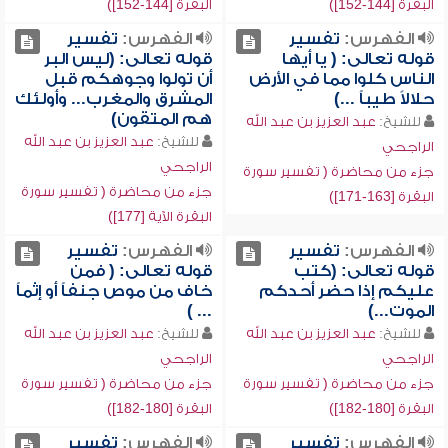
البقرة [144-152])
البقرة [144-152])
الفهرس:
تفسير
الفهرس:
تفسير
قوله تعالى: ( يا أيها
قوله تعالى: (ليس البر
الناس كلوا مما في الأرض
أن تولوا وجوهكم قبل
حلالاً طيباً ...)
المشرق والمغرب... وأولئك
هم المتقون)
للشيخ:
عبد العزيز بن عبد الله
للشيخ:
عبد العزيز بن عبد الله
الراجحي
الراجحي
جزء من محاضرة ( تفسير سورة
جزء من محاضرة ( تفسير سورة
البقرة [163-171])
البقرة الآية [177])
الفهرس:
تفسير
الفهرس:
تفسير
قوله تعالى: (كتب
قوله تعالى: ( فمن
عليكم إذا حضر أحدكم
خاف من موص جنفاً أو إثماً
الموت...)
... )
للشيخ:
عبد العزيز بن عبد الله
للشيخ:
عبد العزيز بن عبد الله
الراجحي
الراجحي
جزء من محاضرة ( تفسير سورة
جزء من محاضرة ( تفسير سورة
البقرة [180-182])
البقرة [180-182])
الفهرس:
تفسير
الفهرس:
تفسير