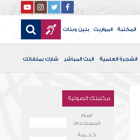
المكتبة
المواريث
بنين وبنات
الشجرة العلمية
البث المباشر
شارك بملفاتك
مكتبتك الصوتية
اسم
المستخدم:
كـلـــمـة