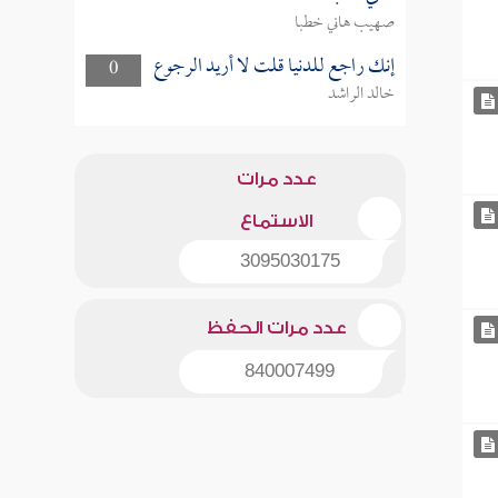
صهيب هاني خطبا
إنك راجع للدنيا قلت لا أريد الرجوع
0
خالد الراشد
عدد مرات
الاستماع
3095030175
عدد مرات الحفظ
840007499