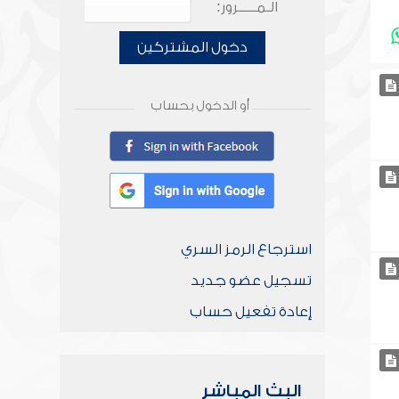
الـمـــــرور:
دخول المشتركين
أو الدخول بحساب
استرجاع الرمز السري
تسجيل عضو جديد
إعادة تفعيل حساب
البث المباشر