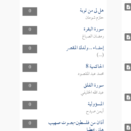
هل لى من توبة
0
حازم شومان
سورة البقرة
0
رمضان الصباغ
إمضاء .. ولدك المقصر
0
(...)
الحاكمية 8
0
محمد عبد المقصود
سورة الفلق
0
عبد الله الخليفي
المسؤولية
0
أيمن صيدح
أذان من فلسطين-بصوت صهيب
0
هاني خطبا