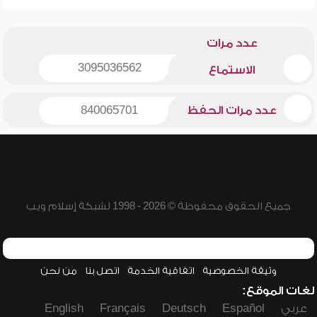
عدد مرات
3095036562
الاستماع
عدد مرات الحفظ
840065701
جميع الحقوق محفوظة © 2026 - 1998 لشبكة إسلام ويب
وثيقة الخصوصية
اتفاقية الخدمة
اتصل بنا
من نحن
لغات الموقع:
عربي
Español
Deutsch
Français
English