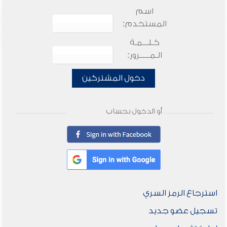
اسم
المستخدم:
كـلـــمـة
الـمـــــرور:
دخول المشتركين
أو الدخول بحساب
استرجاع الرمز السري
تسجيل عضو جديد