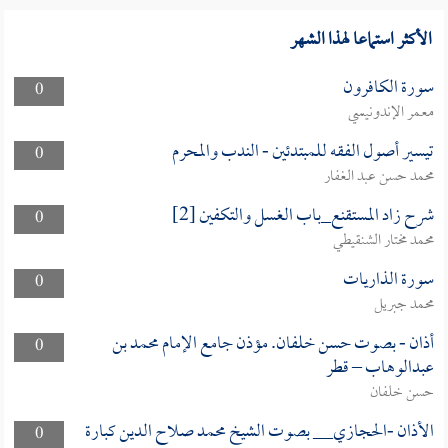
الأكثر استماعا لهذا الشهر
سورة الكافرون
0
معمر الإندونيسي
تيسير أصول الفقه للمبتدئين - الندب والمحرم
0
محمد حسن عبد الغفار
شرح زاد المستقنع_باب الغسل والتكفين [2]
0
محمد مختار الشنقيطي
سورة الذاريات
0
محمد جبريل
أذان - بصوت حسن خلفان. مؤذن جامع الإمام محمد بن
0
عبدالوهاب – قطر
حسن خلفان
الأذان -الحجازي__ بصوت الشيخ محمد صلاح الدين كبارة
0