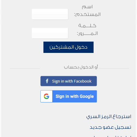
اسم
المستخدم:
كـلـــمـة
الـمـــــرور:
دخول المشتركين
أو الدخول بحساب
استرجاع الرمز السري
تسجيل عضو جديد