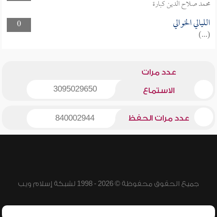
محمد صلاح الدين كبارة
الليالي الخوالي
0
(...)
عدد مرات
3095029650
الاستماع
عدد مرات الحفظ
840002944
جميع الحقوق محفوظة © 2026 - 1998 لشبكة إسلام ويب